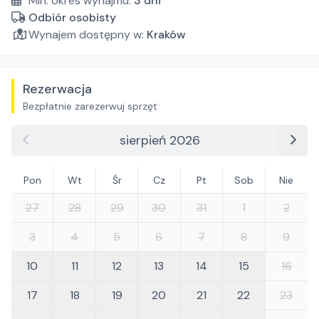
Min. okres wynajmu:
3
dni
Odbiór osobisty
Wynajem dostępny w:
Kraków
Rezerwacja
Bezpłatnie zarezerwuj sprzęt
sierpień 2026
Pon
Wt
Śr
Cz
Pt
Sob
Nie
27
28
29
30
31
1
2
3
4
5
6
7
8
9
10
11
12
13
14
15
16
17
18
19
20
21
22
23