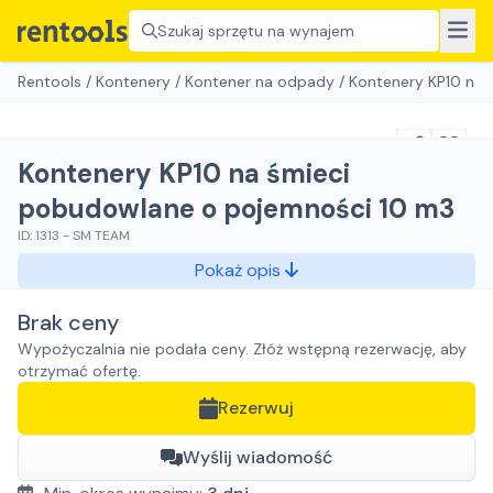
Szukaj sprzętu na wynajem
Rentools
/
Kontenery
/
Kontener na odpady
/
Kontenery KP10 na 
Kontenery KP10 na śmieci
pobudowlane o pojemności 10 m3
ID:
1313
-
SM TEAM
Pokaż opis
Brak ceny
Wypożyczalnia nie podała ceny. Złóż wstępną rezerwację, aby
otrzymać ofertę.
Rezerwuj
Wyślij wiadomość