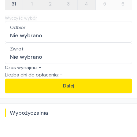
31
1
2
3
4
5
6
Wyczyść wybór
Odbiór
:
Nie wybrano
Zwrot
:
Nie wybrano
Czas wynajmu:
-
Liczba
dni
do opłacenia:
-
Dalej
Wypożyczalnia