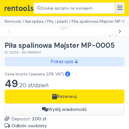
Szukaj sprzętu na wynajem
Rentools
/
Narzędzia
/
Piły i pilarki
/
Piła spalinowa Majster MP-0
Piła spalinowa Majster MP-0005
ID:
13253
-
BŁYSKRENT
Pokaż opis
Cena brutto
(zawiera 23% VAT)
49
,
20
zł/
dzień
Rezerwuj
Wyślij wiadomość
Depozyt:
200
zł
Odbiór osobisty