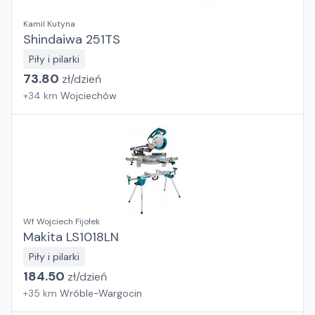
Kamil Kutyna
Shindaiwa 251TS
Piły i pilarki
73.80
zł/
dzień
+
34
km
Wojciechów
Wf Wojciech Fijołek
Makita LS1018LN
Piły i pilarki
184.50
zł/
dzień
+
35
km
Wróble-Wargocin