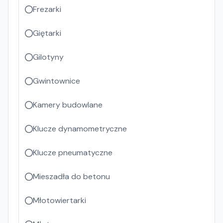
Frezarki
Giętarki
Gilotyny
Gwintownice
Kamery budowlane
Klucze dynamometryczne
Klucze pneumatyczne
Mieszadła do betonu
Młotowiertarki