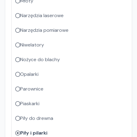
Młoty
Narzędzia laserowe
Narzędzia pomiarowe
Niwelatory
Nożyce do blachy
Opalarki
Parownice
Piaskarki
Piły do drewna
Piły i pilarki