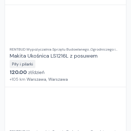
RENTBUD Wypożyczalnia Sprzętu Budowlanego ,Ogrodniczego i
Elektronarzędzi
Makita Ukośnica LS1216L z posuwem
Piły i pilarki
120.00
zł/
dzień
+
105
km
Warszawa, Warszawa