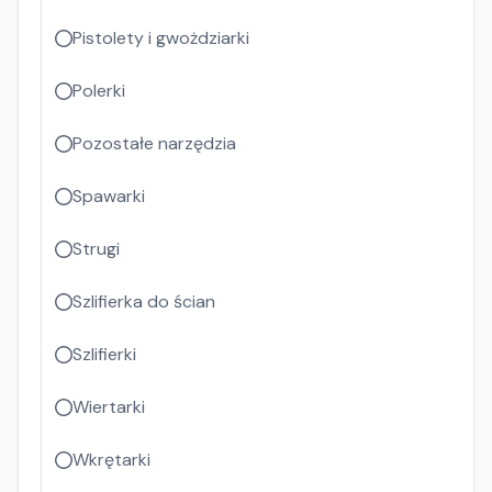
Pistolety i gwożdziarki
Polerki
Pozostałe narzędzia
Spawarki
Strugi
Szlifierka do ścian
Szlifierki
Wiertarki
Wkrętarki