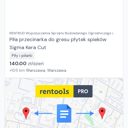
RENTBUD Wypożyczalnia Sprzętu Budowlanego ,Ogrodniczego i
Elektronarzędzi
Piła przecinarka do gresu płytek spieków
Sigma Kera Cut
Piły i pilarki
140.00
zł/
dzień
+
105
km
Warszawa, Warszawa