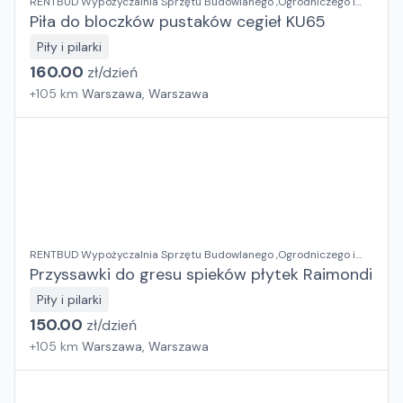
RENTBUD Wypożyczalnia Sprzętu Budowlanego ,Ogrodniczego i
Elektronarzędzi
Piła do bloczków pustaków cegieł KU65
Piły i pilarki
160.00
zł/
dzień
+
105
km
Warszawa, Warszawa
RENTBUD Wypożyczalnia Sprzętu Budowlanego ,Ogrodniczego i
Elektronarzędzi
Przyssawki do gresu spieków płytek Raimondi
Piły i pilarki
150.00
zł/
dzień
+
105
km
Warszawa, Warszawa