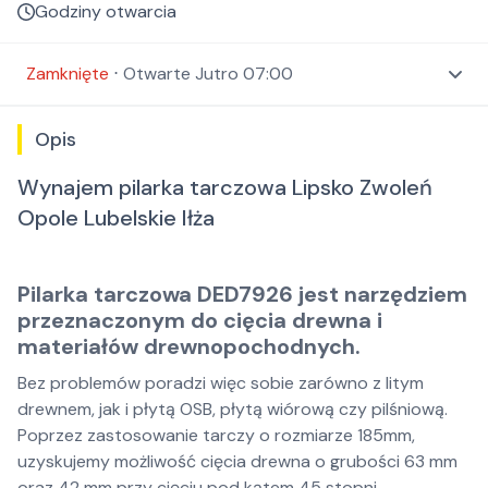
Godziny otwarcia
Zamknięte
⋅
Otwarte
Jutro 07:00
Opis
Wynajem pilarka tarczowa Lipsko Zwoleń
Opole Lubelskie Iłża
Pilarka tarczowa DED7926 jest narzędziem
przeznaczonym do cięcia drewna i
materiałów drewnopochodnych.
Bez problemów poradzi więc sobie zarówno z litym
drewnem, jak i płytą OSB, płytą wiórową czy pilśniową.
Poprzez zastosowanie tarczy o rozmiarze 185mm,
uzyskujemy możliwość cięcia drewna o grubości 63 mm
oraz 42 mm przy cięciu pod kątem 45 stopni.