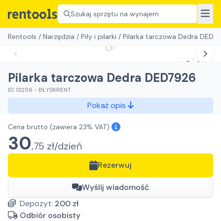
Szukaj sprzętu na wynajem
Rentools
/
Narzędzia
/
Piły i pilarki
/
Pilarka tarczowa Dedra DED7
Pilarka tarczowa Dedra DED7926
ID:
13256
-
BŁYSKRENT
Pokaż opis
Cena brutto
(zawiera 23% VAT)
30
,
75
zł/
dzień
Rezerwuj
Wyślij wiadomość
Depozyt:
200
zł
Odbiór osobisty