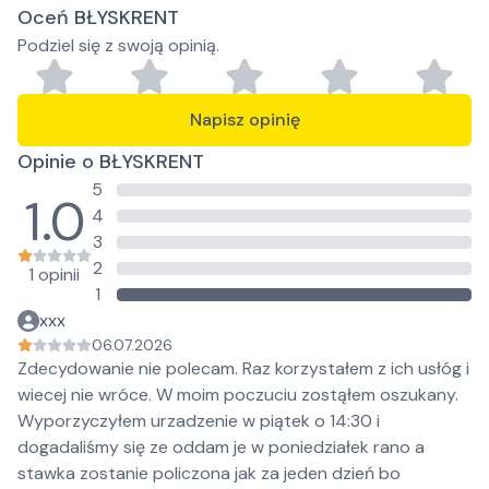
Oceń BŁYSKRENT
Podziel się z swoją opinią.
Napisz opinię
Opinie o BŁYSKRENT
5
1.0
4
3
2
1 opinii
1
xxx
06.07.2026
Zdecydowanie nie polecam. Raz korzystałem z ich usłóg i
wiecej nie wróce. W moim poczuciu zostąłem oszukany.
Wyporzyczyłem urzadzenie w piątek o 14:30 i
dogadaliśmy się ze oddam je w poniedziałek rano a
stawka zostanie policzona jak za jeden dzień bo