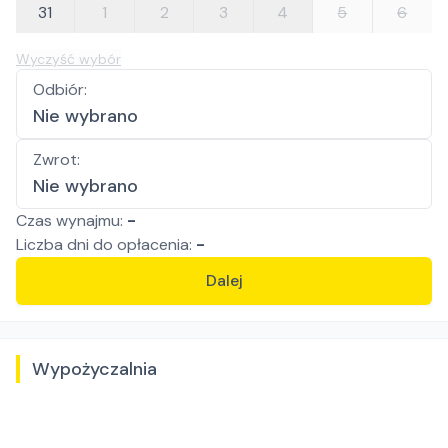
31
1
2
3
4
5
6
Wyczyść wybór
Odbiór
:
Nie wybrano
Zwrot
:
Nie wybrano
Czas wynajmu:
-
Liczba
dni
do opłacenia:
-
Dalej
Wypożyczalnia