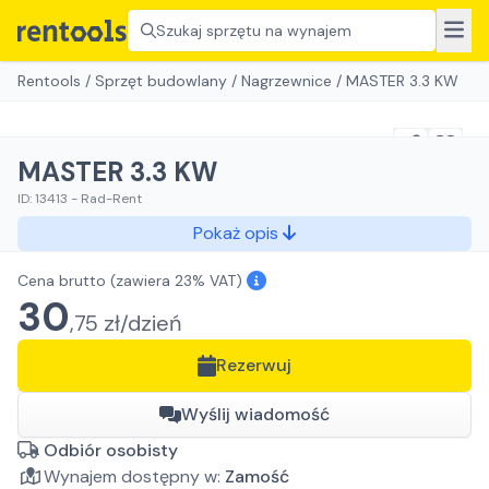
Szukaj sprzętu na wynajem
Rentools
/
Sprzęt budowlany
/
Nagrzewnice
/
MASTER 3.3 KW
MASTER 3.3 KW
ID:
13413
-
Rad-Rent
Pokaż opis
Cena brutto
(zawiera 23% VAT)
30
,
75
zł/
dzień
Rezerwuj
Wyślij wiadomość
Odbiór osobisty
Wynajem dostępny w:
Zamość