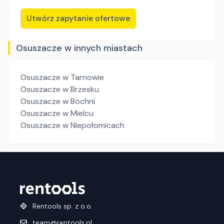
Utwórz zapytanie ofertowe
Osuszacze w innych miastach
Osuszacze
w Tarnowie
Osuszacze
w Brzesku
Osuszacze
w Bochni
Osuszacze
w Mielcu
Osuszacze
w Niepołomicach
Rentools sp. z o.o.
team@rentools.pl