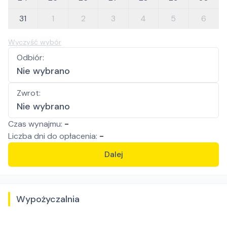
31
1
2
3
4
5
6
Wyczyść wybór
Odbiór
:
Nie wybrano
Zwrot
:
Nie wybrano
Czas wynajmu:
-
Liczba
dni
do opłacenia:
-
Dalej
Wypożyczalnia