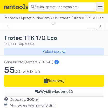
Szukaj sprzętu na wynajem
Rentools
/
Sprzęt budowlany
/
Osuszacze
/
Trotec TTK 170 Eco
Trotec TTK 170 Eco
ID:
13444
-
AquaLekke
Pokaż opis
Cena brutto
(zawiera 23% VAT)
55
,
35
zł/
dzień
Rezerwuj
Wyślij wiadomość
Depozyt:
300
zł
Min. okres wynajmu:
3
dni