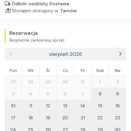
Odbiór osobisty, Dostawa
Wynajem dostępny w:
Tarnów
Rezerwacja
Bezpłatnie zarezerwuj sprzęt
sierpień 2026
Pon
Wt
Śr
Cz
Pt
Sob
Nie
27
28
29
30
31
1
2
3
4
5
6
7
8
9
10
11
12
13
14
15
16
17
18
19
20
21
22
23
24
25
26
27
28
29
30