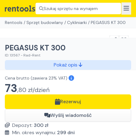
Szukaj sprzętu na wynajem
Rentools
/
Sprzęt budowlany
/
Cykliniarki
/
PEGASUS KT 300
PEGASUS KT 300
ID:
13567
-
Rad-Rent
Pokaż opis
Cena brutto
(zawiera 23% VAT)
73
,
80
zł/
dzień
Rezerwuj
Wyślij wiadomość
Depozyt:
300
zł
Min. okres wynajmu:
299
dni