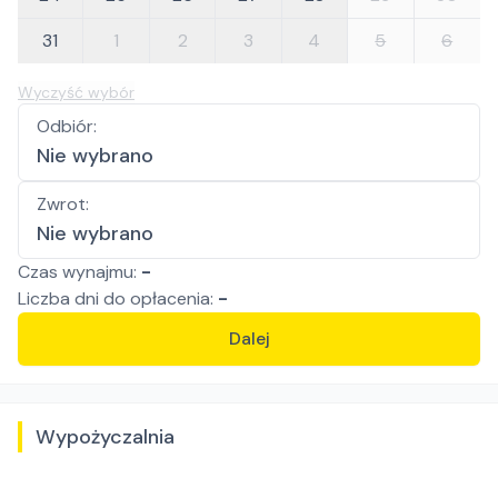
31
1
2
3
4
5
6
Wyczyść wybór
Odbiór
:
Nie wybrano
Zwrot
:
Nie wybrano
Czas wynajmu:
-
Liczba
dni
do opłacenia:
-
Dalej
Wypożyczalnia