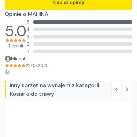
Napisz opinię
Opinie o MAHINA
5
5.0
4
3
2
1 opinii
1
Michal
22.05.2025
👍
Inny sprzęt na wynajem z kategorii
Kosiarki do trawy