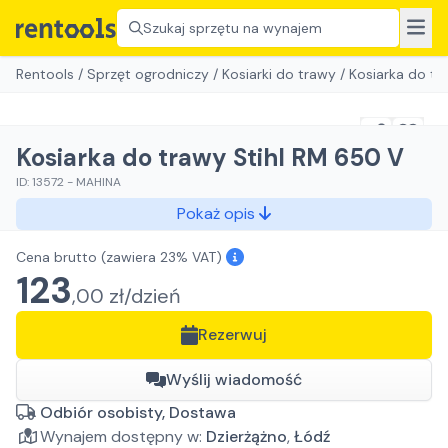
Szukaj sprzętu na wynajem
Rentools
/
Sprzęt ogrodniczy
/
Kosiarki do trawy
/
Kosiarka do tr
Kosiarka do trawy Stihl RM 650 V
ID:
13572
-
MAHINA
Pokaż opis
Cena brutto
(zawiera 23% VAT)
123
,
00
zł/
dzień
Rezerwuj
Wyślij wiadomość
Odbiór osobisty, Dostawa
Wynajem dostępny w:
Dzierżążno
,
Łódź