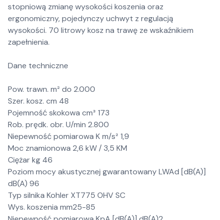
stopniową zmianę wysokości koszenia oraz
ergonomiczny, pojedynczy uchwyt z regulacją
wysokości. 70 litrowy kosz na trawę ze wskaźnikiem
zapełnienia.
Dane techniczne
Pow. trawn. m² do 2.000
Szer. kosz. cm 48
Pojemność skokowa cm³ 173
Rob. prędk. obr. U/min 2.800
Niepewność pomiarowa K m/s² 1,9
Moc znamionowa 2,6 kW / 3,5 KM
Ciężar kg 46
Poziom mocy akustycznej gwarantowany LWAd [dB(A)]
dB(A) 96
Typ silnika Kohler XT775 OHV SC
Wys. koszenia mm25-85
Niepewność pomiarowa KpA [dB(A)] dB(A)2