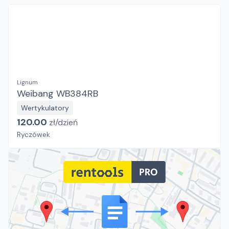
Lignum
Weibang WB384RB
Wertykulatory
120.00
zł/
dzień
Ryczówek