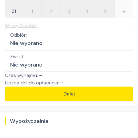
31
1
2
3
4
5
6
Wyczyść wybór
Odbiór
:
Nie wybrano
Zwrot
:
Nie wybrano
Czas wynajmu:
-
Liczba
dni
do opłacenia:
-
Dalej
Wypożyczalnia