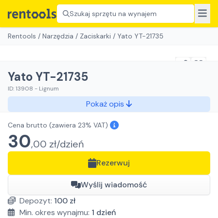
Szukaj sprzętu na wynajem
Rentools
/
Narzędzia
/
Zaciskarki
/
Yato YT-21735
Yato YT-21735
ID:
13908
-
Lignum
Pokaż opis
Cena brutto
(zawiera 23% VAT)
30
,
00
zł/
dzień
Rezerwuj
Wyślij wiadomość
Depozyt:
100
zł
Min. okres wynajmu:
1
dzień