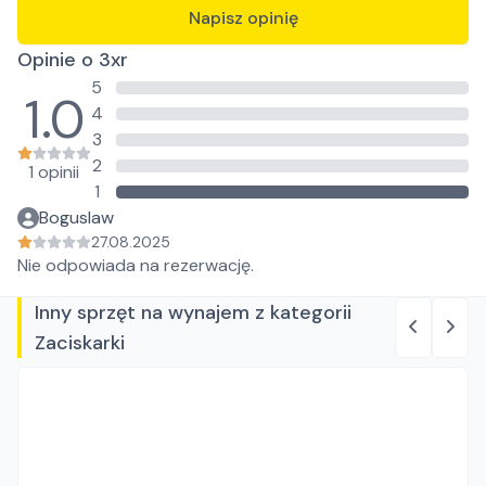
Napisz opinię
Opinie o 3xr
5
1.0
4
3
2
1 opinii
1
Boguslaw
27.08.2025
Nie odpowiada na rezerwację.
Inny sprzęt na wynajem z kategorii
Zaciskarki