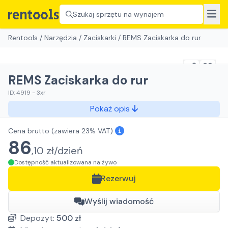
Szukaj sprzętu na wynajem
Rentools
/
Narzędzia
/
Zaciskarki
/
REMS Zaciskarka do rur
REMS Zaciskarka do rur
ID:
4919
-
3xr
Pokaż opis
Cena brutto
(zawiera 23% VAT)
86
,
10
zł/
dzień
Dostępność aktualizowana na żywo
Rezerwuj
Wyślij wiadomość
Depozyt:
500
zł