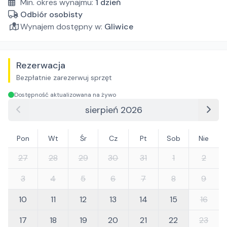
Min. okres wynajmu:
1
dzień
Odbiór osobisty
Wynajem dostępny w:
Gliwice
Rezerwacja
Bezpłatnie zarezerwuj sprzęt
Dostępność aktualizowana na żywo
sierpień 2026
Pon
Wt
Śr
Cz
Pt
Sob
Nie
27
28
29
30
31
1
2
3
4
5
6
7
8
9
10
11
12
13
14
15
16
17
18
19
20
21
22
23