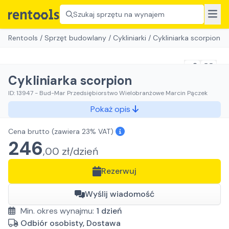
Szukaj sprzętu na wynajem
Rentools
/
Sprzęt budowlany
/
Cykliniarki
/
Cykliniarka scorpion
Cykliniarka scorpion
ID:
13947
-
Bud-Mar Przedsiębiorstwo Wielobranżowe Marcin Pączek
Pokaż opis
Cena brutto
(zawiera 23% VAT)
246
,
00
zł/
dzień
Rezerwuj
Wyślij wiadomość
Min. okres wynajmu:
1
dzień
Odbiór osobisty, Dostawa