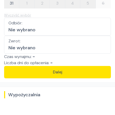
31
1
2
3
4
5
6
Wyczyść wybór
Odbiór
:
Nie wybrano
Zwrot
:
Nie wybrano
Czas wynajmu:
-
Liczba
dni
do opłacenia:
-
Dalej
Wypożyczalnia