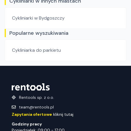
Cykliniarki w innych miastach
Cykliniarki
w Bydgoszczy
Popularne wyszukiwania
Cykliniarka do parkietu
Rentools sp. z o.o.
team@rentools.pl
Zapytania ofertowe
kliknij tutaj
Godziny pracy
Poniedziałek: 09:00 - 17:00