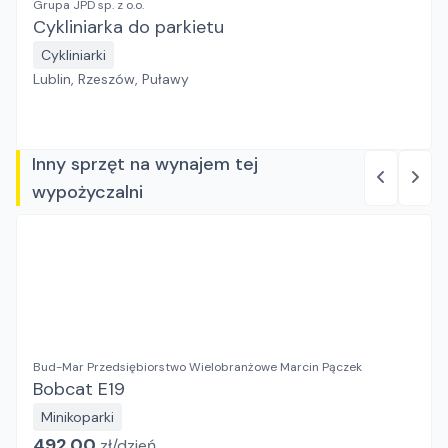
Grupa JPD sp. z o.o.
Cykliniarka do parkietu
Cykliniarki
Lublin, Rzeszów, Puławy
Inny sprzęt na wynajem tej
wypożyczalni
Bud-Mar Przedsiębiorstwo Wielobranżowe Marcin Pączek
Bobcat E19
Minikoparki
492.00
zł/
dzień