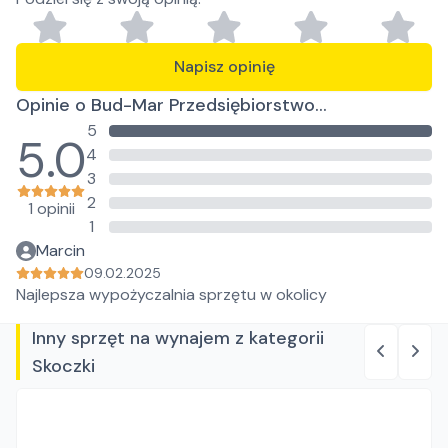
Marcin Pączek
Napisz opinię
Opinie o Bud-Mar Przedsiębiorstwo
5
Wielobranżowe Marcin Pączek
5.0
4
3
2
1 opinii
1
Marcin
09.02.2025
Najlepsza wypożyczalnia sprzętu w okolicy
Inny sprzęt na wynajem z kategorii
Skoczki