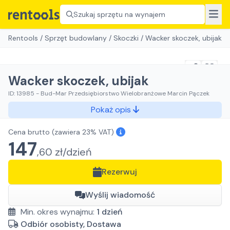
Szukaj sprzętu na wynajem
Rentools
/
Sprzęt budowlany
/
Skoczki
/
Wacker skoczek, ubijak
Wacker skoczek, ubijak
ID:
13985
-
Bud-Mar Przedsiębiorstwo Wielobranżowe Marcin Pączek
Pokaż opis
Cena brutto
(zawiera 23% VAT)
147
,
60
zł/
dzień
Rezerwuj
Wyślij wiadomość
Min. okres wynajmu:
1
dzień
Odbiór osobisty, Dostawa