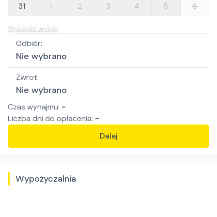
31
1
2
3
4
5
6
Wyczyść wybór
Odbiór
:
Nie wybrano
Zwrot
:
Nie wybrano
Czas wynajmu:
-
Liczba
dni
do opłacenia:
-
Dalej
Wypożyczalnia