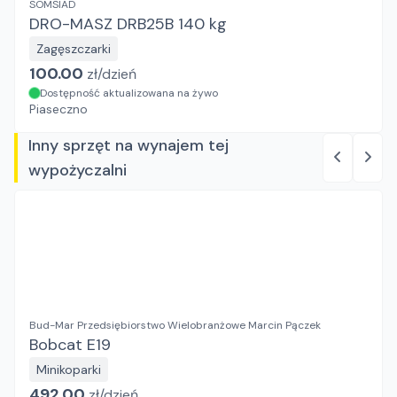
SOMSIAD
DRO-MASZ DRB25B 140 kg
Zagęszczarki
100.00
zł/
dzień
Dostępność aktualizowana na żywo
Piaseczno
Inny sprzęt na wynajem tej
wypożyczalni
Bud-Mar Przedsiębiorstwo Wielobranżowe Marcin Pączek
Bobcat E19
Minikoparki
492.00
zł/
dzień