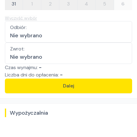
31
1
2
3
4
5
6
Wyczyść wybór
Odbiór
:
Nie wybrano
Zwrot
:
Nie wybrano
Czas wynajmu:
-
Liczba
dni
do opłacenia:
-
Dalej
Wypożyczalnia