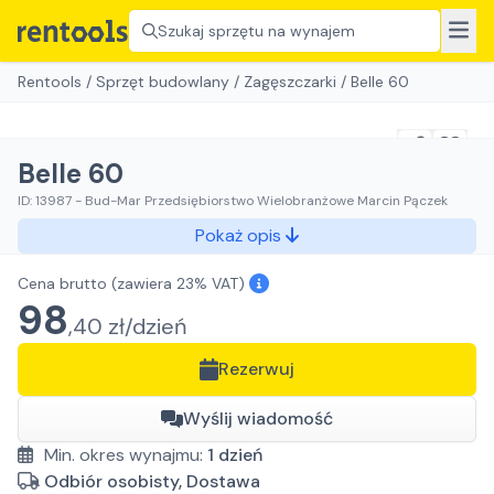
Szukaj sprzętu na wynajem
Rentools
/
Sprzęt budowlany
/
Zagęszczarki
/
Belle 60
Belle 60
ID:
13987
-
Bud-Mar Przedsiębiorstwo Wielobranżowe Marcin Pączek
Pokaż opis
Cena brutto
(zawiera 23% VAT)
98
,
40
zł/
dzień
Rezerwuj
Wyślij wiadomość
Min. okres wynajmu:
1
dzień
Odbiór osobisty, Dostawa