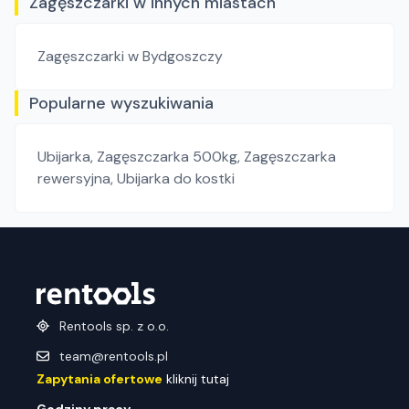
Zagęszczarki w innych miastach
Zagęszczarki
w Bydgoszczy
Popularne wyszukiwania
Ubijarka
,
Zagęszczarka 500kg
,
Zagęszczarka
rewersyjna
,
Ubijarka do kostki
Rentools sp. z o.o.
team@rentools.pl
Zapytania ofertowe
kliknij tutaj