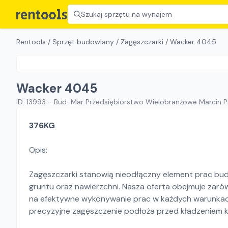
Szukaj sprzętu na wynajem
Rentools
/
Sprzęt budowlany
/
Zagęszczarki
/
Wacker 4045
Wacker 4045
ID:
13993
-
Bud-Mar Przedsiębiorstwo Wielobranżowe Marcin 
376KG
Opis:
Zagęszczarki stanowią nieodłączny element prac bud
gruntu oraz nawierzchni. Nasza oferta obejmuje zarów
na efektywne wykonywanie prac w każdych warunkach.
precyzyjne zagęszczenie podłoża przed kładzeniem kos