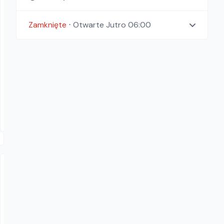
Zamknięte
⋅
Otwarte
Jutro 06:00
SOMSIAD
Wacker Neuson DPU 3050 H
Zagęszczarki
160.00
zł/
dzień
Dostępność aktualizowana na żywo
Piaseczno