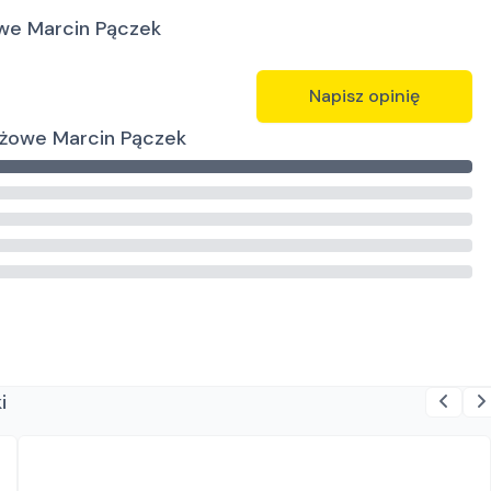
we Marcin Pączek
Napisz opinię
nżowe Marcin Pączek
i