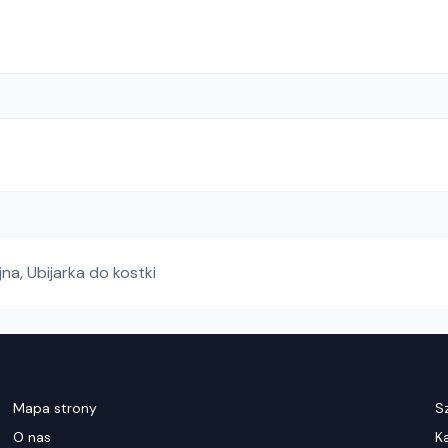
jna
,
Ubijarka do kostki
Mapa strony
S
O nas
K