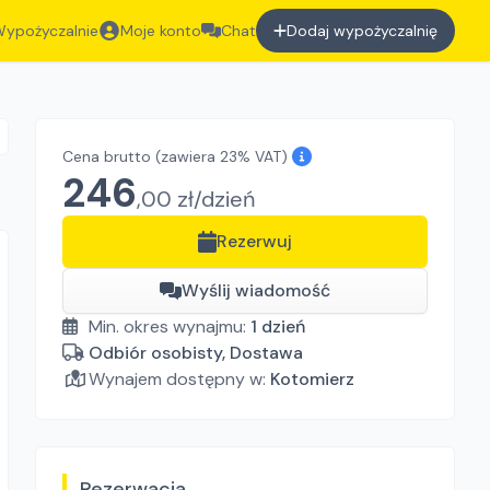
ypożyczalnie
Moje konto
Chat
Dodaj wypożyczalnię
Cena brutto
(zawiera 23% VAT)
246
,
00
zł/
dzień
Rezerwuj
Wyślij wiadomość
Min. okres wynajmu:
1
dzień
Odbiór osobisty, Dostawa
Wynajem dostępny w:
Kotomierz
Rezerwacja