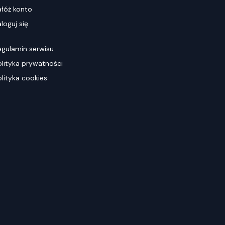
ałóż konto
loguj się
egulamin serwisu
olityka prywatności
olityka cookies