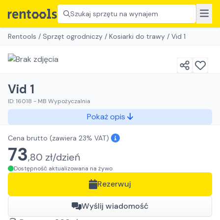
Szukaj sprzętu na wynajem
Rentools
/
Sprzęt ogrodniczy
/
Kosiarki do trawy
/
Vid 1
Vid 1
ID:
16018
-
MB Wypożyczalnia
Pokaż opis
Cena brutto
(zawiera 23% VAT)
73
,
80
zł/
dzień
Dostępność aktualizowana na żywo
Rezerwuj
Wyślij wiadomość