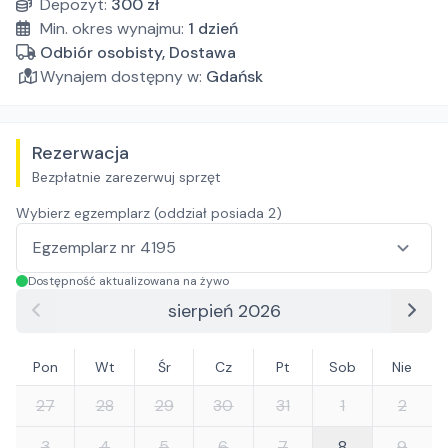
Depozyt:
300
zł
Min. okres wynajmu:
1
dzień
Odbiór osobisty, Dostawa
Wynajem dostępny w:
Gdańsk
Rezerwacja
Bezpłatnie zarezerwuj sprzęt
Wybierz egzemplarz (oddział posiada
2
)
Dostępność aktualizowana na żywo
sierpień 2026
Pon
Wt
Śr
Cz
Pt
Sob
Nie
27
28
29
30
31
1
2
3
4
5
6
7
8
9