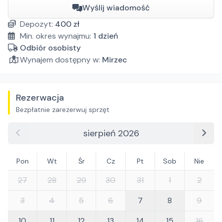
Wyślij wiadomość
Depozyt:
400
zł
Min. okres wynajmu:
1
dzień
Odbiór osobisty
Wynajem dostępny w:
Mirzec
Rezerwacja
Bezpłatnie zarezerwuj sprzęt
sierpień 2026
Pon
Wt
Śr
Cz
Pt
Sob
Nie
27
28
29
30
31
1
2
3
4
5
6
7
8
9
10
11
12
13
14
15
16