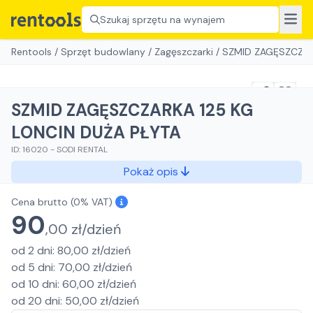
Szukaj sprzętu na wynajem
Rentools
/
Sprzęt budowlany
/
Zagęszczarki
/
SZMID ZAGĘSZCZAR
SZMID ZAGĘSZCZARKA 125 KG
LONCIN DUŻA PŁYTA
ID:
16020
-
SODI RENTAL
Pokaż opis
Cena brutto
(0% VAT)
90
,
00
zł/
dzień
od
2
dni
:
80,00
zł/
dzień
od
5
dni
:
70,00
zł/
dzień
od
10
dni
:
60,00
zł/
dzień
od
20
dni
:
50,00
zł/
dzień