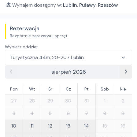
Wynajem dostępny w:
Lublin
,
Puławy
,
Rzeszów
Rezerwacja
Bezpłatnie zarezerwuj sprzęt
Wybierz oddział
sierpień 2026
Pon
Wt
Śr
Cz
Pt
Sob
Nie
27
28
29
30
31
1
2
3
4
5
6
7
8
9
10
11
12
13
14
15
16