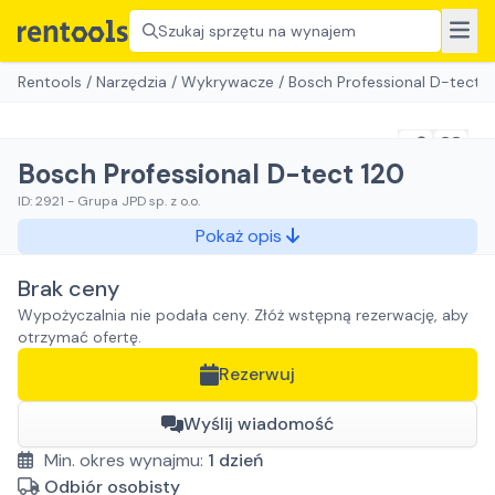
Szukaj sprzętu na wynajem
Rentools
/
Narzędzia
/
Wykrywacze
/
Bosch Professional D-tect 1
Bosch Professional D-tect 120
ID:
2921
-
Grupa JPD sp. z o.o.
Pokaż opis
Brak ceny
Wypożyczalnia nie podała ceny. Złóż wstępną rezerwację, aby
otrzymać ofertę.
Rezerwuj
Wyślij wiadomość
Min. okres wynajmu:
1
dzień
Odbiór osobisty