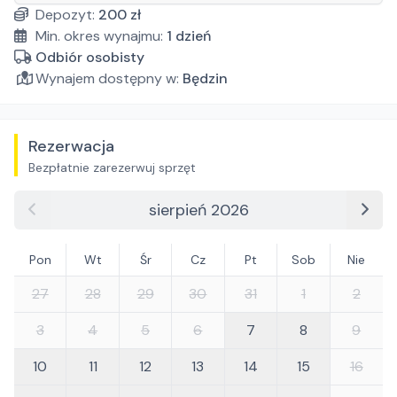
Depozyt:
200
zł
Min. okres wynajmu:
1
dzień
Odbiór osobisty
Wynajem dostępny w:
Będzin
Rezerwacja
Bezpłatnie zarezerwuj sprzęt
sierpień 2026
Pon
Wt
Śr
Cz
Pt
Sob
Nie
27
28
29
30
31
1
2
3
4
5
6
7
8
9
10
11
12
13
14
15
16