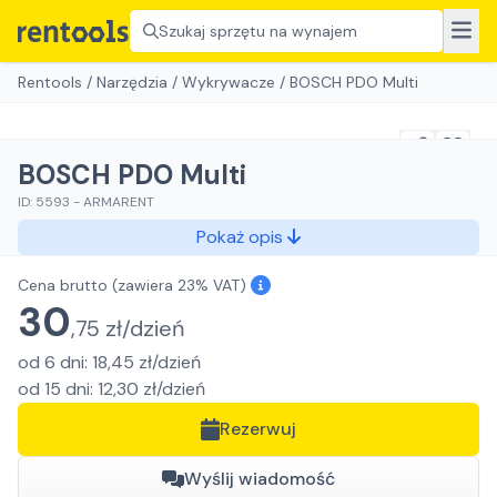
Szukaj sprzętu na wynajem
Rentools
/
Narzędzia
/
Wykrywacze
/
BOSCH PDO Multi
BOSCH PDO Multi
ID:
5593
-
ARMARENT
Pokaż opis
Cena brutto
(zawiera 23% VAT)
30
,
75
zł/
dzień
od
6
dni
:
18,45
zł/
dzień
od
15
dni
:
12,30
zł/
dzień
Rezerwuj
Wyślij wiadomość