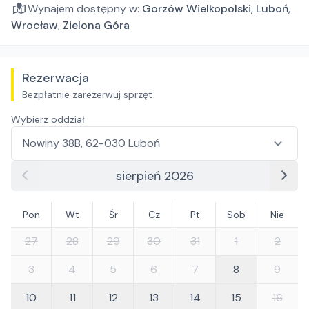
Wynajem dostępny w:
Gorzów Wielkopolski
,
Luboń
,
Wrocław
,
Zielona Góra
Rezerwacja
Bezpłatnie zarezerwuj sprzęt
Wybierz oddział
sierpień 2026
Pon
Wt
Śr
Cz
Pt
Sob
Nie
27
28
29
30
31
1
2
3
4
5
6
7
8
9
10
11
12
13
14
15
16