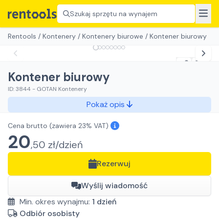
Szukaj sprzętu na wynajem
Rentools
/
Kontenery
/
Kontenery biurowe
/
Kontener biurowy
Kontener biurowy
ID:
3844
-
GOTAN Kontenery
Pokaż opis
Cena brutto
(zawiera 23% VAT)
20
,
50
zł/
dzień
Rezerwuj
Wyślij wiadomość
Min. okres wynajmu:
1
dzień
Odbiór osobisty