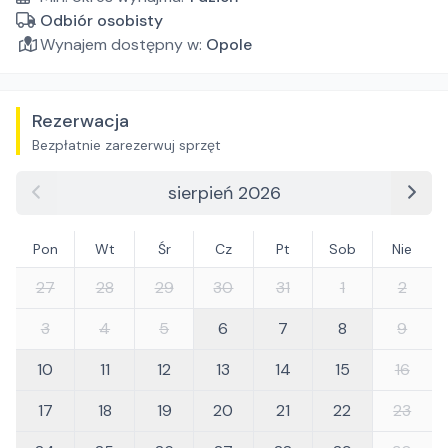
Odbiór osobisty
Wynajem dostępny w:
Opole
Rezerwacja
Bezpłatnie zarezerwuj sprzęt
sierpień 2026
Pon
Wt
Śr
Cz
Pt
Sob
Nie
27
28
29
30
31
1
2
3
4
5
6
7
8
9
10
11
12
13
14
15
16
17
18
19
20
21
22
23