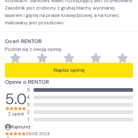
łożyskach. Siatkowy walec rozsypujący jest ocynkowany.
Zasobnik jest zrobiony z grubej blachy wycinanej
laserem i giętej na prasie krawędziowej, a na koniec
malowany jest proszkowo.
Oceń RENTOR
Podziel się z swoją opinią.
Napisz opinię
Opinie o RENTOR
5
5.0
4
3
2
2 opinii
1
Rajmund
06.08.2024