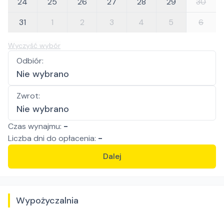
24
25
26
27
28
29
30
31
1
2
3
4
5
6
Wyczyść wybór
Odbiór
:
Nie wybrano
Zwrot
:
Nie wybrano
Czas wynajmu:
-
Liczba
dni
do opłacenia:
-
Dalej
Wypożyczalnia