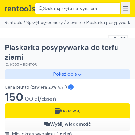
Szukaj sprzętu na wynajem
Rentools
/
Sprzęt ogrodniczy
/
Siewniki
/
Piaskarka posypywarka d
Piaskarka posypywarka do torfu
ziemi
ID:
6565
-
RENTOR
Pokaż opis
Cena brutto
(zawiera 23% VAT)
150
,
00
zł/
dzień
Rezerwuj
Wyślij wiadomość
Min. okres wynajmu:
1
dzień