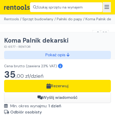
Szukaj sprzętu na wynajem
Rentools
/
Sprzęt budowlany
/
Palniki do papy
/
Koma Palnik deka
Koma Palnik dekarski
ID:
6577
-
RENTOR
Pokaż opis
Cena brutto
(zawiera 23% VAT)
35
,
00
zł/
dzień
Rezerwuj
Wyślij wiadomość
Min. okres wynajmu:
1
dzień
Odbiór osobisty