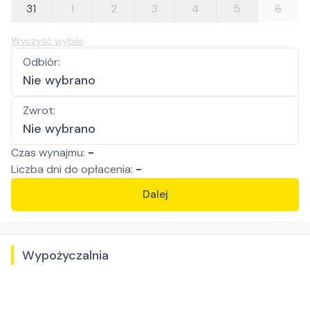
31
1
2
3
4
5
6
Wyczyść wybór
Odbiór
:
Nie wybrano
Zwrot
:
Nie wybrano
Czas wynajmu:
-
Liczba
dni
do opłacenia:
-
Dalej
Wypożyczalnia