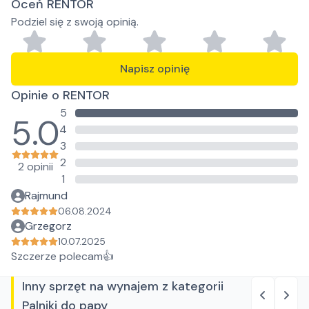
Oceń RENTOR
Podziel się z swoją opinią.
Napisz opinię
Opinie o RENTOR
5
5.0
4
3
2
2 opinii
1
Rajmund
06.08.2024
Grzegorz
10.07.2025
Szczerze polecam👍
Inny sprzęt na wynajem z kategorii
Palniki do papy