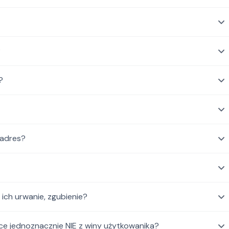
?
?
 adres?
ch urwanie, zgubienie?
ce jednoznacznie NIE z winy użytkowanika?