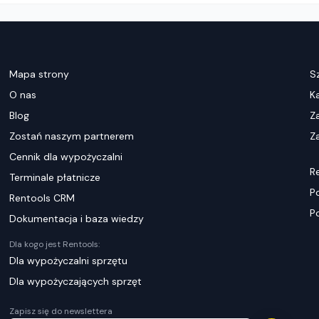
Mapa strony
S
O nas
K
Blog
Z
Zostań naszym partnerem
Za
Cennik dla wypożyczalni
R
Terminale płatnicze
P
Rentools CRM
P
Dokumentacja i baza wiedzy
Dla kogo jest Rentools:
Dla wypożyczalni sprzętu
Dla wypożyczających sprzęt
Zapisz się do newslettera