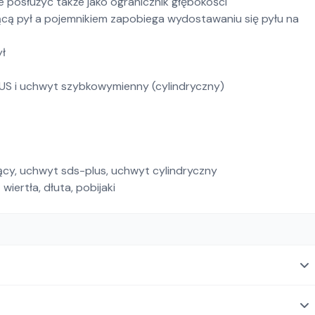
posłużyć także jako ogranicznik głębokości
cą pył a pojemnikiem zapobiega wydostawaniu się pyłu na
ył
S i uchwyt szybkowymienny (cylindryczny)
ący, uchwyt sds-plus, uchwyt cylindryczny
iertła, dłuta, pobijaki