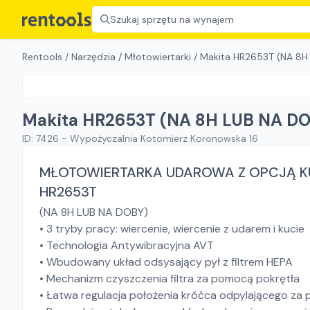
Szukaj sprzętu na wynajem
Rentools
/
Narzędzia
/
Młotowiertarki
/
Makita HR2653T (NA 8H
Makita HR2653T (NA 8H LUB NA DO
ID:
7426
-
Wypożyczalnia Kotomierz Koronowska 16
MŁOTOWIERTARKA UDAROWA Z OPCJĄ KUCIA
HR2653T
(NA 8H LUB NA DOBY)
• 3 tryby pracy: wiercenie, wiercenie z udarem i kucie
• Technologia Antywibracyjna AVT
• Wbudowany układ odsysający pył z filtrem HEPA
• Mechanizm czyszczenia filtra za pomocą pokrętła
• Łatwa regulacja położenia króćca odpylającego za