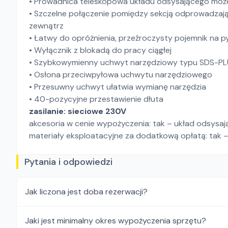
• Prowadnica teleskopowa układu odsysającego może 
• Szczelne połączenie pomiędzy sekcją odprowadzają
zewnątrz
• Łatwy do opróżnienia, przeźroczysty pojemnik na p
• Wyłącznik z blokadą do pracy ciągłej
• Szybkowymienny uchwyt narzędziowy typu SDS-PLU
• Osłona przeciwpyłowa uchwytu narzędziowego
• Przesuwny uchwyt ułatwia wymianę narzędzia
• 40-pozycyjne przestawienie dłuta
zasilanie: sieciowe 230V
akcesoria w cenie wypożyczenia: tak – układ odsysaj
materiały eksploatacyjne za dodatkową opłatą: tak – w
Pytania i odpowiedzi
Jak liczona jest doba rezerwacji?
Jaki jest minimalny okres wypożyczenia sprzętu?