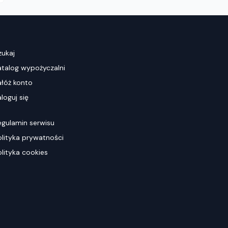
zukaj
atalog wypożyczalni
ałóż konto
loguj się
egulamin serwisu
olityka prywatności
olityka cookies