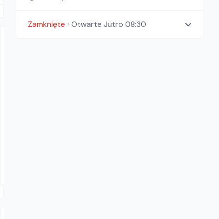
Zamknięte
⋅
Otwarte
Jutro 08:30
TARBUD Karol Tarczyński
MŁOTOWIERTARKA HILTI TE1
Młotowiertarki
61.50
zł/
dzień
Dostępność aktualizowana na żywo
Swarzędz