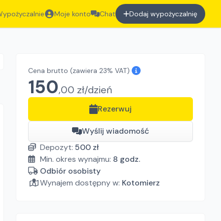
ypożyczalnie
Moje konto
Chat
Dodaj wypożyczalnię
Cena brutto
(zawiera 23% VAT)
150
,
00
zł/
dzień
Rezerwuj
Wyślij wiadomość
Depozyt:
500
zł
Min. okres wynajmu:
8
godz.
Odbiór osobisty
Wynajem dostępny w:
Kotomierz