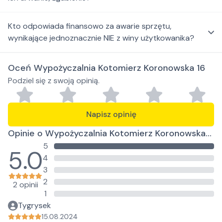
Kto odpowiada finansowo za awarie sprzętu,
wynikające jednoznacznie NIE z winy użytkowanika?
Oceń Wypożyczalnia Kotomierz Koronowska 16
Podziel się z swoją opinią.
Napisz opinię
Opinie o Wypożyczalnia Kotomierz Koronowska
5
16
5.0
4
3
2
2 opinii
1
Tygrysek
15.08.2024