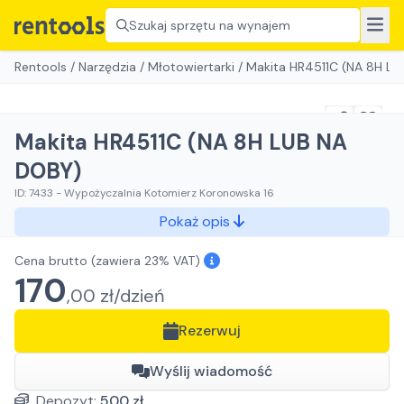
Szukaj sprzętu na wynajem
Rentools
/
Narzędzia
/
Młotowiertarki
/
Makita HR4511C (NA 8H L
Makita HR4511C (NA 8H LUB NA
DOBY)
ID:
7433
-
Wypożyczalnia Kotomierz Koronowska 16
Pokaż opis
Cena brutto
(zawiera 23% VAT)
170
,
00
zł/
dzień
Rezerwuj
Wyślij wiadomość
Depozyt:
500
zł