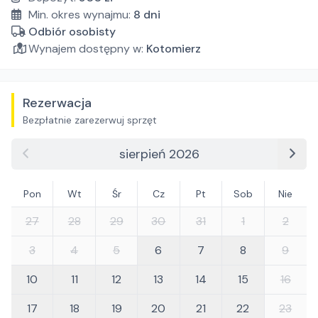
Min. okres wynajmu:
8
dni
Odbiór osobisty
Wynajem dostępny w:
Kotomierz
Rezerwacja
Bezpłatnie zarezerwuj sprzęt
sierpień 2026
Pon
Wt
Śr
Cz
Pt
Sob
Nie
27
28
29
30
31
1
2
3
4
5
6
7
8
9
10
11
12
13
14
15
16
17
18
19
20
21
22
23