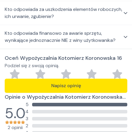
Kto odpowiada za uszkodzenia elementów roboczych,
ich urwanie, zgubienie?
Kto odpowiada finansowo za awarie sprzętu,
wynikające jednoznacznie NIE z winy użytkowanika?
Oceń Wypożyczalnia Kotomierz Koronowska 16
Podziel się z swoją opinią.
Napisz opinię
Opinie o Wypożyczalnia Kotomierz Koronowska
5
16
5.0
4
3
2
2 opinii