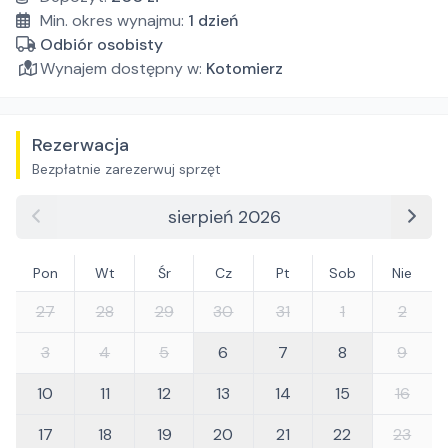
Min. okres wynajmu:
1
dzień
Odbiór osobisty
Wynajem dostępny w:
Kotomierz
Rezerwacja
Bezpłatnie zarezerwuj sprzęt
sierpień 2026
Pon
Wt
Śr
Cz
Pt
Sob
Nie
27
28
29
30
31
1
2
3
4
5
6
7
8
9
10
11
12
13
14
15
16
17
18
19
20
21
22
23