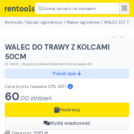
Szukaj sprzętu na wynajem
Rentools
/
Sprzęt ogrodniczy
/
Walce ogrodowe
/
WALEC DO TRA
WALEC DO TRAWY Z KOLCAMI
50CM
ID:
7458
-
Wypożyczalnia Kotomierz Koronowska 16
Pokaż opis
Cena brutto
(zawiera 23% VAT)
60
,
00
zł/
dzień
Rezerwuj
Wyślij wiadomość
Depozyt:
200
zł