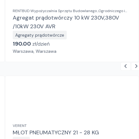
RENTBUD Wypożyczalnia Sprzętu Budowlanego ,Ogrodniczego i
Elektronarzędzi
Agregat prądotwórczy 10 kW 230V,380V
/10kW 230V AVR
Agregaty prądotwórcze
190.00
zł/
dzień
Warszawa, Warszawa
VERENT
MŁOT PNEUMATYCZNY 21 - 28 KG