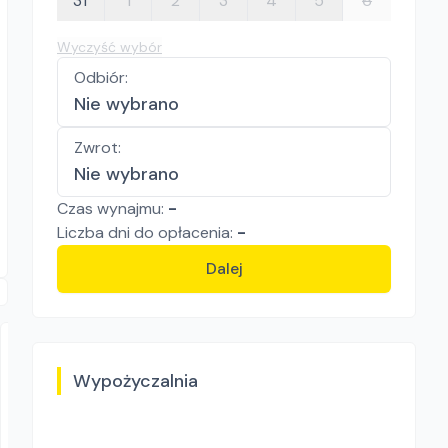
31
1
2
3
4
5
6
Wyczyść wybór
Odbiór
:
Nie wybrano
Zwrot
:
Nie wybrano
Czas wynajmu:
-
Liczba
dni
do opłacenia:
-
Dalej
Wypożyczalnia