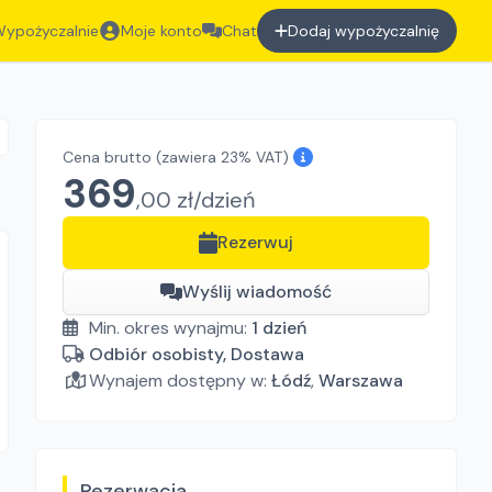
ypożyczalnie
Moje konto
Chat
Dodaj wypożyczalnię
Cena brutto
(zawiera 23% VAT)
369
,
00
zł/
dzień
Rezerwuj
Wyślij wiadomość
Min. okres wynajmu:
1
dzień
Odbiór osobisty, Dostawa
Wynajem dostępny w:
Łódź
,
Warszawa
Rezerwacja