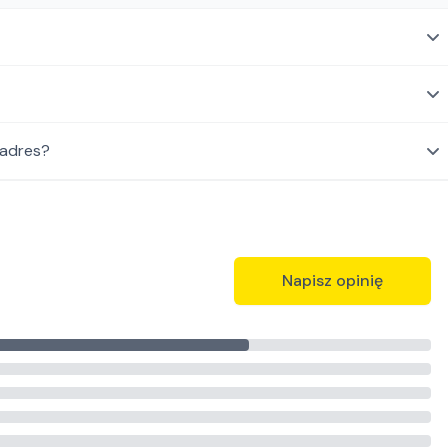
 adres?
Napisz opinię