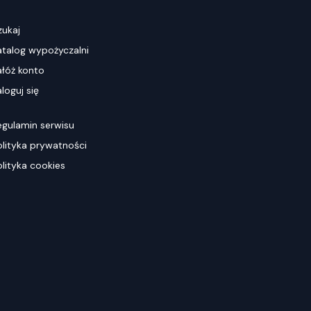
zukaj
atalog wypożyczalni
ałóż konto
loguj się
egulamin serwisu
olityka prywatności
olityka cookies