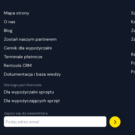
Mapa strony
S
O nas
K
Blog
Z
Zostań naszym partnerem
Za
Cennik dla wypożyczalni
R
Terminale płatnicze
P
Rentools CRM
P
Dokumentacja i baza wiedzy
Dla kogo jest Rentools:
Dla wypożyczalni sprzętu
Dla wypożyczających sprzęt
Zapisz się do newslettera