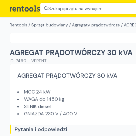
Szukaj sprzętu na wynajem
Rentools
/
Sprzęt budowlany
/
Agregaty prądotwórcze
/
AGRE
AGREGAT PRĄDOTWÓRCZY 30 kVA
ID:
7490
-
VERENT
AGREGAT PRĄDOTWÓRCZY 30 kVA
MOC 24 kW
WAGA do 1450 kg
SILNIK diesel
GNIAZDA 230 V / 400 V
Pytania i odpowiedzi