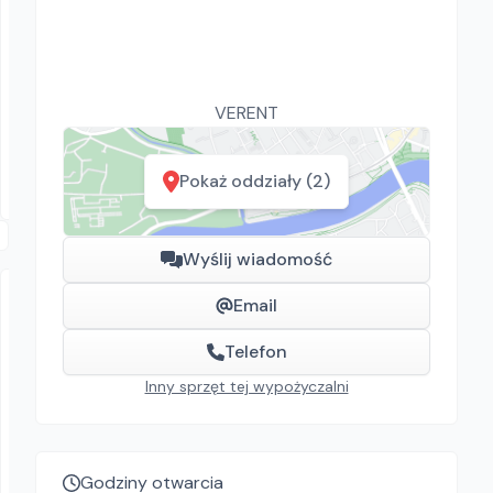
Zampol
Stanley SG 3200
Agregaty prądotwórcze
VERENT
121.77
zł/
dzień
Rzeszów
Pokaż oddziały (2)
Wyślij wiadomość
Email
Telefon
Inny sprzęt tej wypożyczalni
VERENT
POJEMNIK DO BETONU KWADRATOWY
Godziny otwarcia