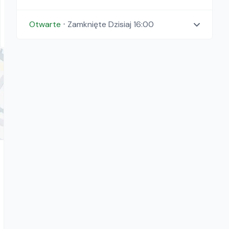
Pojemniki do betonu
159.00
zł/
dzień
Otwarte
⋅
Zamknięte
Dzisiaj 16:00
Warszawa, Łódź