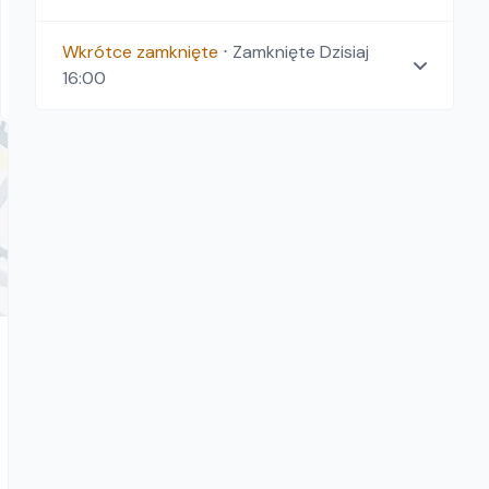
Pojemniki do betonu
Wkrótce zamknięte
⋅
Zamknięte
Dzisiaj
159.00
zł/
dzień
16:00
Warszawa, Łódź