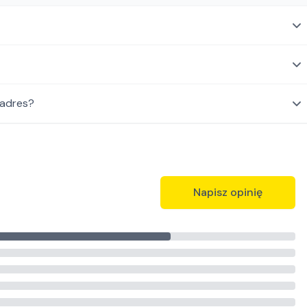
 adres?
Napisz opinię