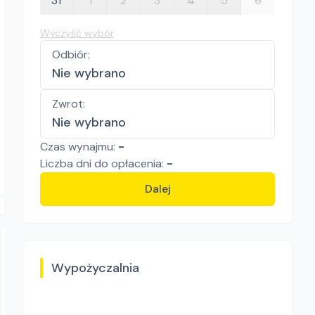
31
1
2
3
4
5
6
Wyczyść wybór
Odbiór
:
Nie wybrano
Zwrot
:
Nie wybrano
Czas wynajmu:
-
Liczba
dni
do opłacenia:
-
Dalej
Wypożyczalnia