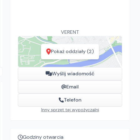
MOBIL SERWIS
PRAMAC GSW 225
Agregaty stacjonarne
VERENT
1045.50
zł/
dzień
Ciemne, Łódź, Kraków, Ciemne, Wrocław
Pokaż oddziały (2)
Wyślij wiadomość
Email
Telefon
Inny sprzęt tej wypożyczalni
VERENT
Godziny otwarcia
POJEMNIK DO BETONU KWADRATOWY