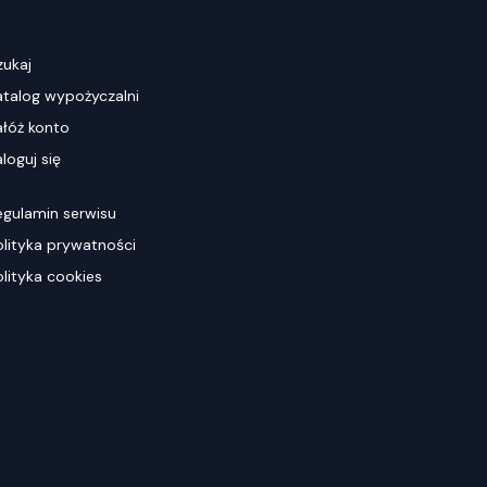
zukaj
atalog wypożyczalni
ałóż konto
loguj się
egulamin serwisu
olityka prywatności
olityka cookies