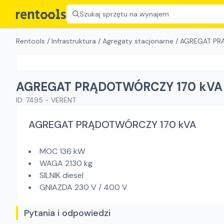
Szukaj sprzętu na wynajem
Rentools
/
Infrastruktura
/
Agregaty stacjonarne
/
AGREGAT PR
AGREGAT PRĄDOTWÓRCZY 170 kVA
ID:
7495
-
VERENT
AGREGAT PRĄDOTWÓRCZY 170 kVA
MOC 136 kW
WAGA 2130 kg
SILNIK diesel
GNIAZDA 230 V / 400 V
Pytania i odpowiedzi