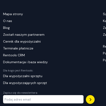
Mapa strony
S
O nas
K
Blog
Z
Zostań naszym partnerem
Za
Cennik dla wypożyczalni
R
Terminale płatnicze
P
Rentools CRM
P
Dokumentacja i baza wiedzy
Dla kogo jest Rentools:
Dla wypożyczalni sprzętu
Dla wypożyczających sprzęt
Zapisz się do newslettera