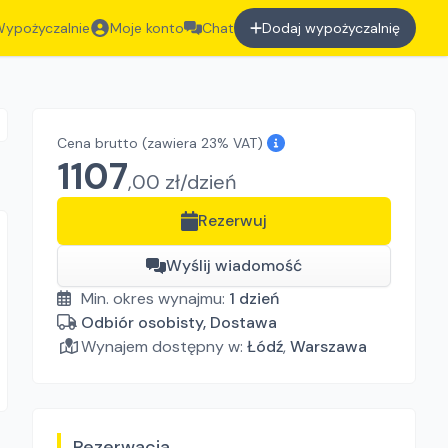
ypożyczalnie
Moje konto
Chat
Dodaj wypożyczalnię
Cena brutto
(zawiera 23% VAT)
1107
,
00
zł/
dzień
Rezerwuj
Wyślij wiadomość
Min. okres wynajmu:
1
dzień
Odbiór osobisty, Dostawa
Wynajem dostępny w:
Łódź
,
Warszawa
Rezerwacja