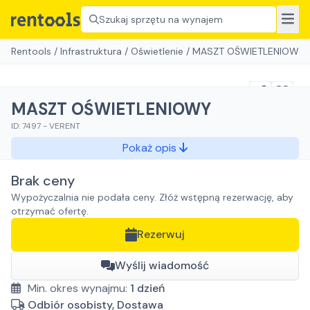
Szukaj sprzętu na wynajem
Rentools
/
Infrastruktura
/
Oświetlenie
/
MASZT OŚWIETLENIOWY
MASZT OŚWIETLENIOWY
ID:
7497
-
VERENT
Pokaż opis
Brak ceny
Wypożyczalnia nie podała ceny. Złóż wstępną rezerwację, aby
otrzymać ofertę.
Rezerwuj
Wyślij wiadomość
Min. okres wynajmu:
1
dzień
Odbiór osobisty, Dostawa