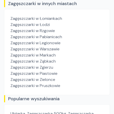
Zagęszczarki w innych miastach
Zagęszczarki
w Łomiankach
Zagęszczarki
w Łodzi
Zagęszczarki
w Rzgowie
Zagęszczarki
w Pabianicach
Zagęszczarki
w Legionowie
Zagęszczarki
w Warszawie
Zagęszczarki
w Markach
Zagęszczarki
w Ząbkach
Zagęszczarki
w Zgierzu
Zagęszczarki
w Piastowie
Zagęszczarki
w Zielonce
Zagęszczarki
w Pruszkowie
Popularne wyszukiwania
Ubijarka
,
Zagęszczarka 500kg
,
Zagęszczarka