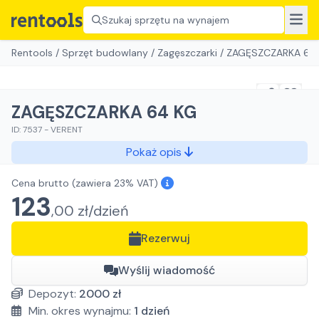
Szukaj sprzętu na wynajem
Rentools
/
Sprzęt budowlany
/
Zagęszczarki
/
ZAGĘSZCZARKA 64
ZAGĘSZCZARKA 64 KG
ID:
7537
-
VERENT
Pokaż opis
Cena brutto
(zawiera 23% VAT)
123
,
00
zł/
dzień
Rezerwuj
Wyślij wiadomość
Depozyt:
2000
zł
Min. okres wynajmu:
1
dzień