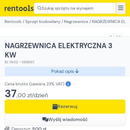
Szukaj sprzętu na wynajem
Rentools
/
Sprzęt budowlany
/
Nagrzewnice
/
NAGRZEWNICA ELE
NAGRZEWNICA ELEKTRYCZNA 3
KW
ID:
7602
-
VERENT
Pokaż opis
Cena brutto
(zawiera 23% VAT)
37
,
00
zł/
dzień
Rezerwuj
Wyślij wiadomość
Depozyt:
500
zł