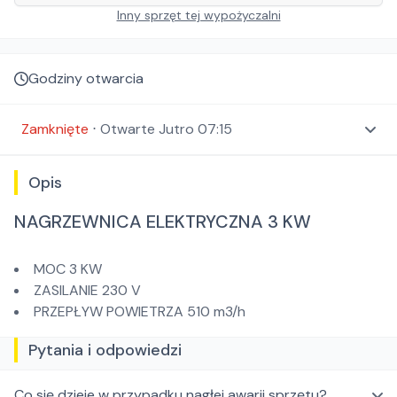
Inny sprzęt tej wypożyczalni
Godziny otwarcia
Zamknięte
⋅
Otwarte
Jutro 07:15
Opis
NAGRZEWNICA ELEKTRYCZNA 3 KW
MOC 3 KW
ZASILANIE 230 V
PRZEPŁYW POWIETRZA 510 m3/h
Pytania i odpowiedzi
Co się dzieje w przypadku nagłej awarii sprzętu?