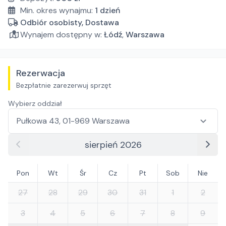
Min. okres wynajmu:
1
dzień
Odbiór osobisty, Dostawa
Wynajem dostępny w:
Łódź
,
Warszawa
Rezerwacja
Bezpłatnie zarezerwuj sprzęt
Wybierz oddział
sierpień 2026
Pon
Wt
Śr
Cz
Pt
Sob
Nie
27
28
29
30
31
1
2
3
4
5
6
7
8
9