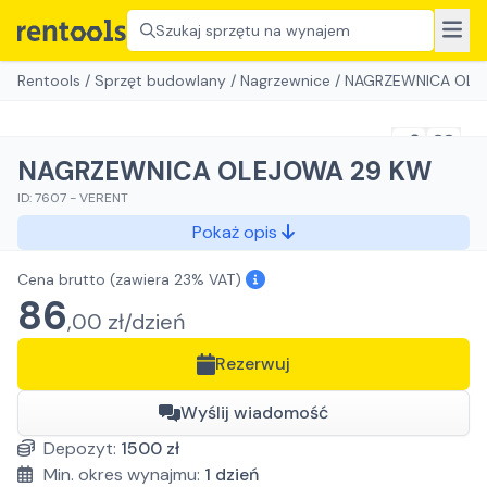
Szukaj sprzętu na wynajem
Rentools
/
Sprzęt budowlany
/
Nagrzewnice
/
NAGRZEWNICA OLE
NAGRZEWNICA OLEJOWA 29 KW
ID:
7607
-
VERENT
Pokaż opis
Cena brutto
(zawiera 23% VAT)
86
,
00
zł/
dzień
Rezerwuj
Wyślij wiadomość
Depozyt:
1500
zł
Min. okres wynajmu:
1
dzień