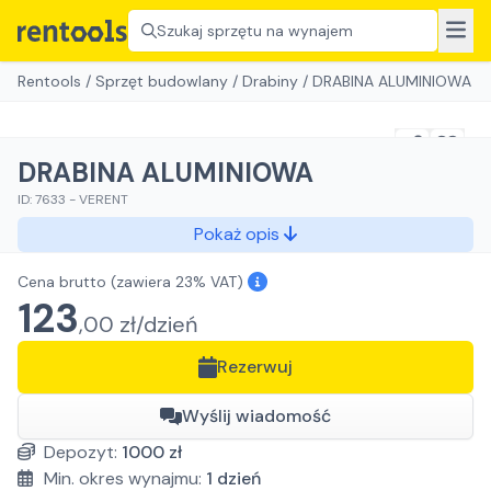
Szukaj sprzętu na wynajem
Rentools
/
Sprzęt budowlany
/
Drabiny
/
DRABINA ALUMINIOWA
DRABINA ALUMINIOWA
ID:
7633
-
VERENT
Pokaż opis
Cena brutto
(zawiera 23% VAT)
123
,
00
zł/
dzień
Rezerwuj
Wyślij wiadomość
Depozyt:
1000
zł
Min. okres wynajmu:
1
dzień