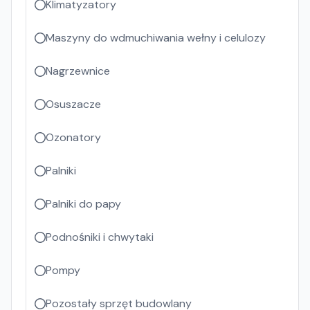
Klimatyzatory
Maszyny do wdmuchiwania wełny i celulozy
Nagrzewnice
Osuszacze
Ozonatory
Palniki
Palniki do papy
Podnośniki i chwytaki
Pompy
Pozostały sprzęt budowlany