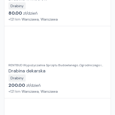
Drabiny
80.00
zł/
dzień
+
121
km
Warszawa, Warszawa
RENTBUD Wypożyczalnia Sprzętu Budowlanego ,Ogrodniczego i
Elektronarzędzi
Drabina dekarska
Drabiny
200.00
zł/
dzień
+
121
km
Warszawa, Warszawa