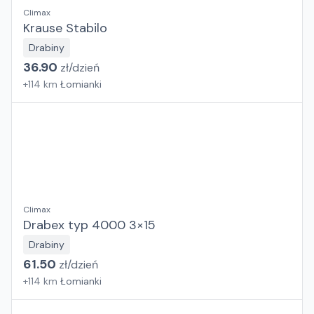
Climax
Krause Stabilo
Drabiny
36.90
zł/
dzień
+
114
km
Łomianki
Climax
Drabex typ 4000 3×15
Drabiny
61.50
zł/
dzień
+
114
km
Łomianki