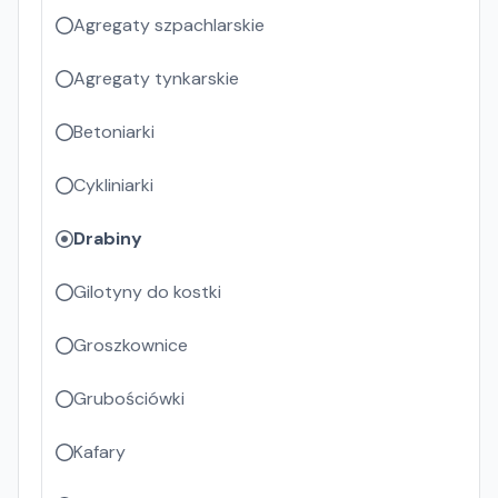
Agregaty szpachlarskie
Agregaty tynkarskie
Betoniarki
Cykliniarki
Drabiny
Gilotyny do kostki
Groszkownice
Grubościówki
Kafary