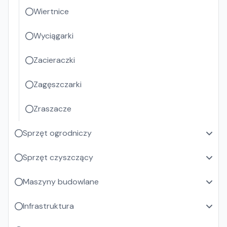
Wiertnice
Wyciągarki
Zacieraczki
Zagęszczarki
Zraszacze
Sprzęt ogrodniczy
Sprzęt czyszczący
Maszyny budowlane
Infrastruktura