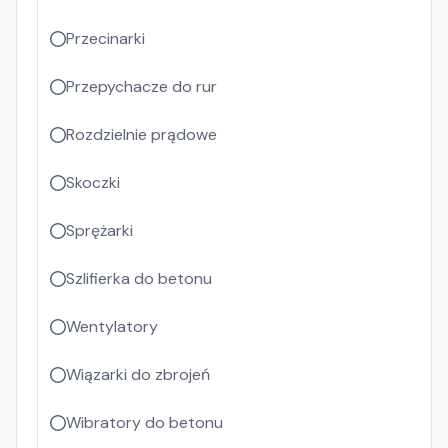
Przecinarki
Przepychacze do rur
Rozdzielnie prądowe
Skoczki
Sprężarki
Szlifierka do betonu
Wentylatory
Wiązarki do zbrojeń
Wibratory do betonu