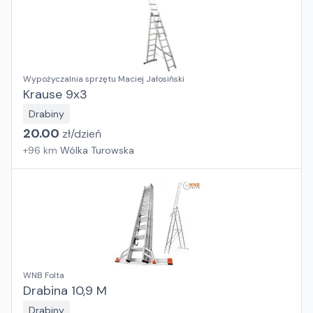
Wypożyczalnia sprzętu Maciej Jałosiński
Krause 9x3
Drabiny
20.00
zł/
dzień
+
96
km
Wólka Turowska
WNB Folta
Drabina 10,9 M
Drabiny