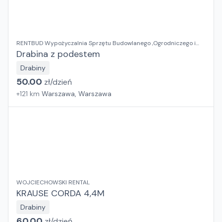
RENTBUD Wypożyczalnia Sprzętu Budowlanego ,Ogrodniczego i
Elektronarzędzi
Drabina z podestem
Drabiny
50.00
zł/
dzień
+
121
km
Warszawa, Warszawa
WOJCIECHOWSKI RENTAL
KRAUSE CORDA 4,4M
Drabiny
60.00
zł/
dzień