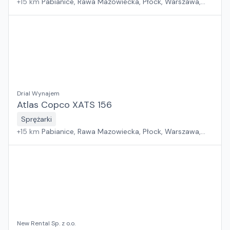
+
15
km
Pabianice, Rawa Mazowiecka, Płock, Warszawa,
Sosnowiec, Poznań, Wrocław, Suchy Las, Kraków, Jawor,
Rzeszów, Zielona Góra, Białystok, Gdańsk, Szczecin
Drial Wynajem
Atlas Copco XATS 156
Sprężarki
+
15
km
Pabianice, Rawa Mazowiecka, Płock, Warszawa,
Sosnowiec, Poznań, Wrocław, Suchy Las, Kraków, Jawor,
Rzeszów, Zielona Góra, Białystok, Gdańsk, Szczecin
New Rental Sp. z o.o.