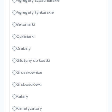
Agregaty szpachlarskie
Agregaty tynkarskie
Betoniarki
Cykliniarki
Drabiny
Gilotyny do kostki
Groszkownice
Grubościówki
Kafary
Klimatyzatory