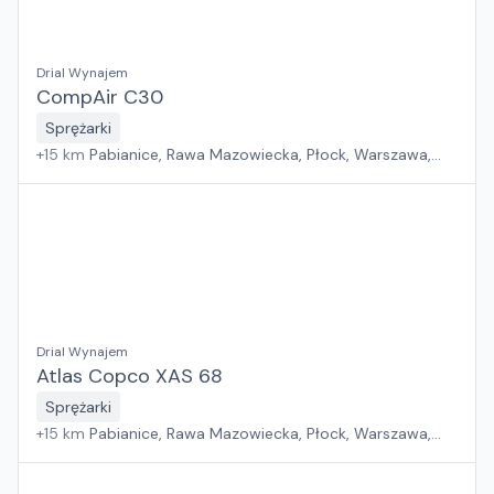
Drial Wynajem
CompAir C30
Sprężarki
+
15
km
Pabianice, Rawa Mazowiecka, Płock, Warszawa,
Sosnowiec, Poznań, Wrocław, Suchy Las, Kraków, Jawor,
Rzeszów, Zielona Góra, Białystok, Gdańsk, Szczecin
Drial Wynajem
Atlas Copco XAS 68
Sprężarki
+
15
km
Pabianice, Rawa Mazowiecka, Płock, Warszawa,
Sosnowiec, Poznań, Wrocław, Suchy Las, Kraków, Jawor,
Rzeszów, Zielona Góra, Białystok, Gdańsk, Szczecin