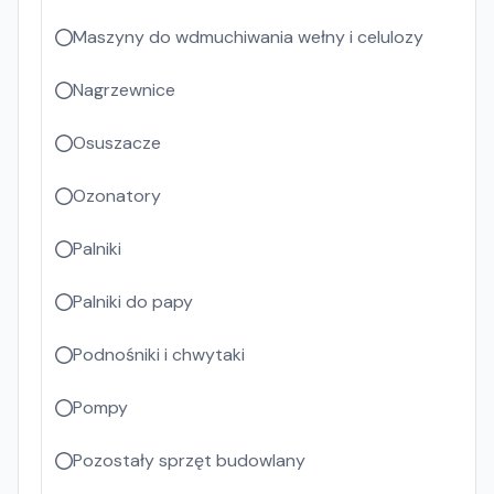
Maszyny do wdmuchiwania wełny i celulozy
Nagrzewnice
Osuszacze
Ozonatory
Palniki
Palniki do papy
Podnośniki i chwytaki
Pompy
Pozostały sprzęt budowlany