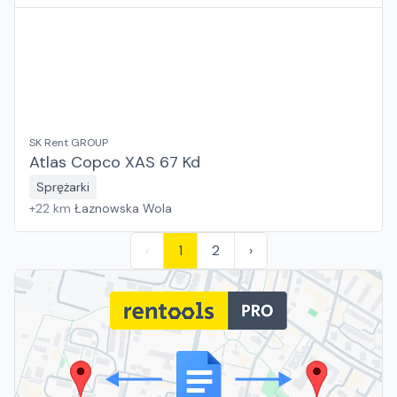
SK Rent GROUP
Atlas Copco XAS 67 Kd
Sprężarki
+
22
km
Łaznowska Wola
‹
1
2
›