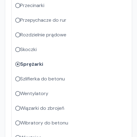
Przecinarki
Przepychacze do rur
Rozdzielnie prądowe
Skoczki
Sprężarki
Szlifierka do betonu
Wentylatory
Wiązarki do zbrojeń
Wibratory do betonu