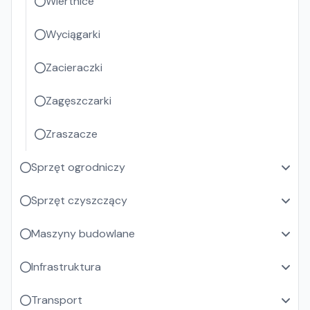
Wiertnice
Wyciągarki
Zacieraczki
Zagęszczarki
Zraszacze
Sprzęt ogrodniczy
Sprzęt czyszczący
Maszyny budowlane
Infrastruktura
Transport