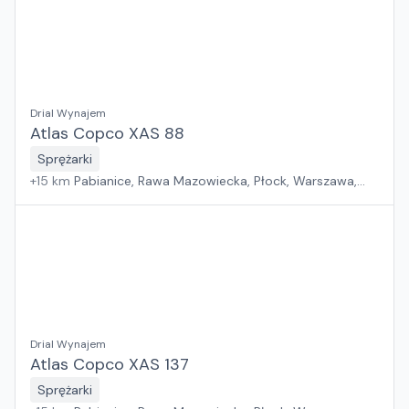
Drial Wynajem
Atlas Copco XAS 88
Sprężarki
+
15
km
Pabianice, Rawa Mazowiecka, Płock, Warszawa,
Sosnowiec, Poznań, Wrocław, Suchy Las, Kraków, Jawor,
Rzeszów, Zielona Góra, Białystok, Gdańsk, Szczecin
Drial Wynajem
Atlas Copco XAS 137
Sprężarki