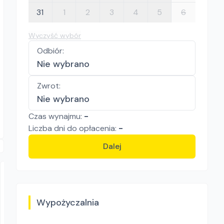
31
1
2
3
4
5
6
Wyczyść wybór
Odbiór
:
Nie wybrano
Zwrot
:
Nie wybrano
Czas wynajmu:
-
Liczba
dni
do opłacenia:
-
Dalej
Wypożyczalnia