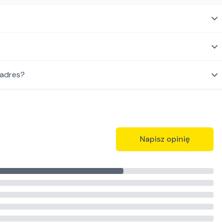
 adres?
Napisz opinię