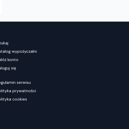
zukaj
atalog wypożyczalni
ałóż konto
loguj się
egulamin serwisu
olityka prywatności
olityka cookies