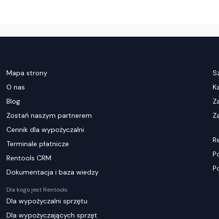
Mapa strony
S
O nas
K
Blog
Z
Zostań naszym partnerem
Za
Cennik dla wypożyczalni
R
Terminale płatnicze
P
Rentools CRM
P
Dokumentacja i baza wiedzy
Dla kogo jest Rentools:
Dla wypożyczalni sprzętu
Dla wypożyczających sprzęt