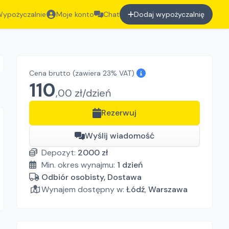
ypożyczalnie
Moje konto
Chat
Dodaj wypożyczalnię
Cena brutto
(zawiera 23% VAT)
110
,
00
zł/
dzień
Rezerwuj
Wyślij wiadomość
Depozyt:
2000
zł
Min. okres wynajmu:
1
dzień
Odbiór osobisty, Dostawa
Wynajem dostępny w:
Łódź
,
Warszawa