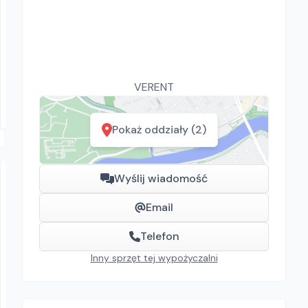
SK Rent GROUP
Atlas Copco XAS 47
Sprężarki
Łaznowska Wola
VERENT
Pokaż oddziały (2)
Wyślij wiadomość
Email
Telefon
Inny sprzęt tej wypożyczalni
VERENT
POJEMNIK DO BETONU KWADRATOWY
Pojemniki do betonu