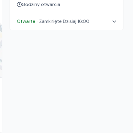
Godziny otwarcia
159.00
zł/
dzień
Warszawa, Łódź
Otwarte
⋅
Zamknięte
Dzisiaj 16:00