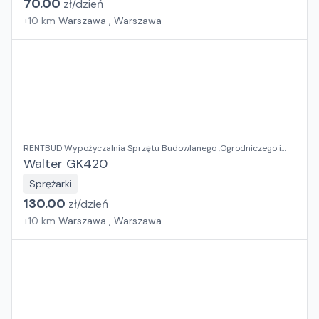
70.00
zł/
dzień
+
10
km
Warszawa , Warszawa
RENTBUD Wypożyczalnia Sprzętu Budowlanego ,Ogrodniczego i
Elektronarzędzi
Walter GK420
Sprężarki
130.00
zł/
dzień
+
10
km
Warszawa , Warszawa