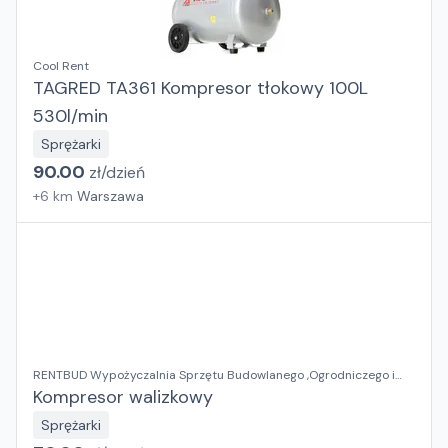
Cool Rent
TAGRED TA361 Kompresor tłokowy 100L
530l/min
Sprężarki
90.00
zł/
dzień
+
6
km
Warszawa
RENTBUD Wypożyczalnia Sprzętu Budowlanego ,Ogrodniczego i
Elektronarzędzi
Kompresor walizkowy
Sprężarki