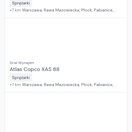
Sprężarki
+
7
km
Warszawa, Rawa Mazowiecka, Płock, Pabianice,
Białystok, Rzeszów, Sosnowiec, Kraków, Poznań, Gdańsk,
Suchy Las, Wrocław, Jawor, Zielona Góra, Szczecin
Drial Wynajem
Atlas Copco XAS 88
Sprężarki
+
7
km
Warszawa, Rawa Mazowiecka, Płock, Pabianice,
Białystok, Rzeszów, Sosnowiec, Kraków, Poznań, Gdańsk,
Suchy Las, Wrocław, Jawor, Zielona Góra, Szczecin