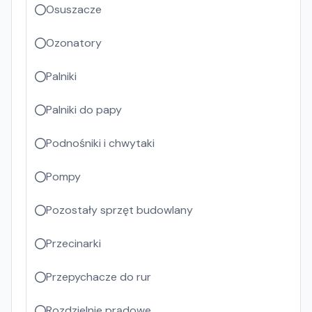
Osuszacze
Ozonatory
Palniki
Palniki do papy
Podnośniki i chwytaki
Pompy
Pozostały sprzęt budowlany
Przecinarki
Przepychacze do rur
Rozdzielnie prądowe