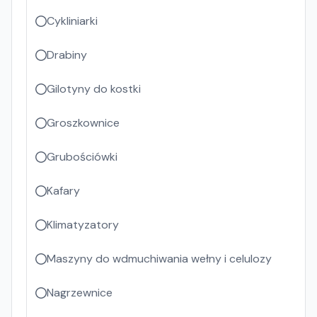
Cykliniarki
Drabiny
Gilotyny do kostki
Groszkownice
Grubościówki
Kafary
Klimatyzatory
Maszyny do wdmuchiwania wełny i celulozy
Nagrzewnice