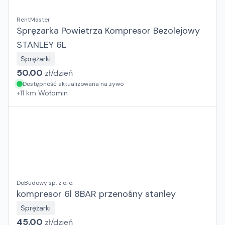
RentMaster
Spręzarka Powietrza Kompresor Bezolejowy
STANLEY 6L
Sprężarki
50.00
zł/
dzień
Dostępność aktualizowana na żywo
+
11
km
Wołomin
DoBudowy sp. z o. o.
kompresor 6l 8BAR przenośny stanley
Sprężarki
45.00
zł/
dzień