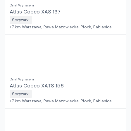
Drial Wynajem
Atlas Copco XAS 137
Sprężarki
+
7
km
Warszawa, Rawa Mazowiecka, Płock, Pabianice,
Białystok, Rzeszów, Sosnowiec, Kraków, Poznań, Gdańsk,
Suchy Las, Wrocław, Jawor, Zielona Góra, Szczecin
Drial Wynajem
Atlas Copco XATS 156
Sprężarki
+
7
km
Warszawa, Rawa Mazowiecka, Płock, Pabianice,
Białystok, Rzeszów, Sosnowiec, Kraków, Poznań, Gdańsk,
Suchy Las, Wrocław, Jawor, Zielona Góra, Szczecin