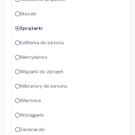
Skoczki
Sprężarki
Szlifierka do betonu
Wentylatory
Wiązarki do zbrojeń
Wibratory do betonu
Wiertnice
Wyciągarki
Zacieraczki