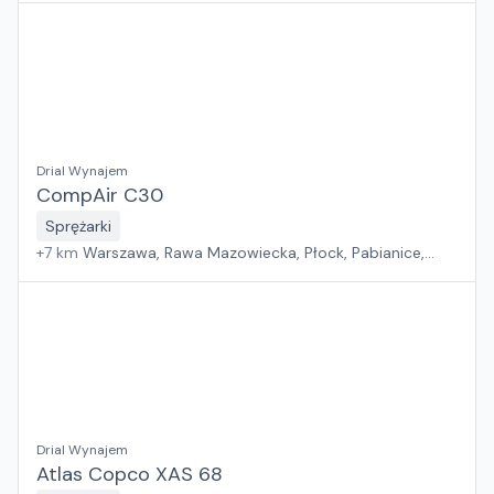
Drial Wynajem
CompAir C30
Sprężarki
+
7
km
Warszawa, Rawa Mazowiecka, Płock, Pabianice,
Białystok, Rzeszów, Sosnowiec, Kraków, Poznań, Gdańsk,
Suchy Las, Wrocław, Jawor, Zielona Góra, Szczecin
Drial Wynajem
Atlas Copco XAS 68