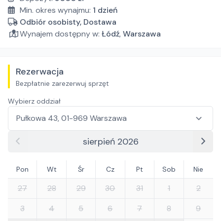
Min. okres wynajmu:
1
dzień
Odbiór osobisty, Dostawa
Wynajem dostępny w:
Łódź
,
Warszawa
Rezerwacja
Bezpłatnie zarezerwuj sprzęt
Wybierz oddział
sierpień 2026
Pon
Wt
Śr
Cz
Pt
Sob
Nie
27
28
29
30
31
1
2
3
4
5
6
7
8
9