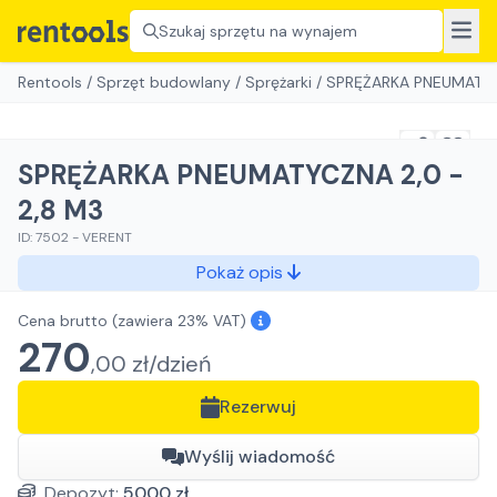
Szukaj sprzętu na wynajem
Rentools
/
Sprzęt budowlany
/
Sprężarki
/
SPRĘŻARKA PNEUMATYC
SPRĘŻARKA PNEUMATYCZNA 2,0 -
2,8 M3
ID:
7502
-
VERENT
Pokaż opis
Cena brutto
(zawiera 23% VAT)
270
,
00
zł/
dzień
Rezerwuj
Wyślij wiadomość
Depozyt:
5000
zł