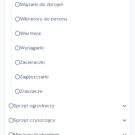
Wiązarki do zbrojeń
Wibratory do betonu
Wiertnice
Wyciągarki
Zacieraczki
Zagęszczarki
Zraszacze
Sprzęt ogrodniczy
Sprzęt czyszczący
Maszyny budowlane