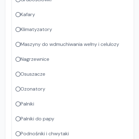
Kafary
Klimatyzatory
Maszyny do wdmuchiwania wełny i celulozy
Nagrzewnice
Osuszacze
Ozonatory
Palniki
Palniki do papy
Podnośniki i chwytaki