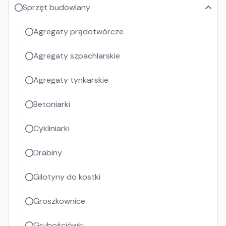
Sprzęt budowlany
Agregaty prądotwórcze
Agregaty szpachlarskie
Agregaty tynkarskie
Betoniarki
Cykliniarki
Drabiny
Gilotyny do kostki
Groszkownice
Grubościówki