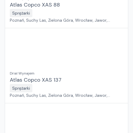
Atlas Copco XAS 88
Sprężarki
Poznań, Suchy Las, Zielona Góra, Wrocław, Jawor,
Szczecin, Płock, Pabianice, Rawa Mazowiecka, Gdańsk,
Warszawa, Sosnowiec, Kraków, Białystok, Rzeszów
Drial Wynajem
Atlas Copco XAS 137
Sprężarki
Poznań, Suchy Las, Zielona Góra, Wrocław, Jawor,
Szczecin, Płock, Pabianice, Rawa Mazowiecka, Gdańsk,
Warszawa, Sosnowiec, Kraków, Białystok, Rzeszów