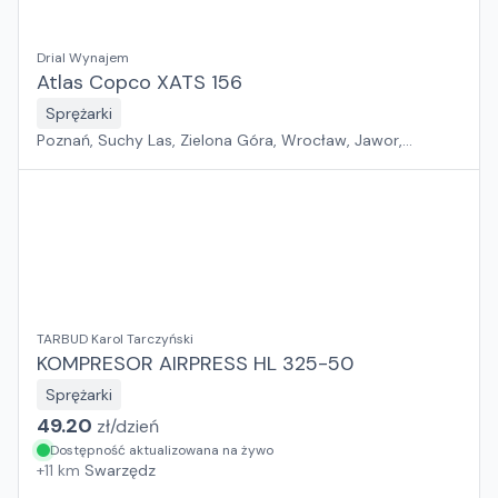
Drial Wynajem
Atlas Copco XATS 156
Sprężarki
Poznań, Suchy Las, Zielona Góra, Wrocław, Jawor,
Szczecin, Płock, Pabianice, Rawa Mazowiecka, Gdańsk,
Warszawa, Sosnowiec, Kraków, Białystok, Rzeszów
TARBUD Karol Tarczyński
KOMPRESOR AIRPRESS HL 325-50
Sprężarki
49.20
zł/
dzień
Dostępność aktualizowana na żywo
+
11
km
Swarzędz