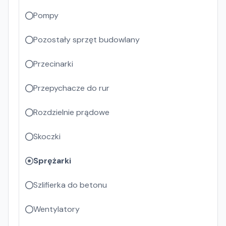
Pompy
Pozostały sprzęt budowlany
Przecinarki
Przepychacze do rur
Rozdzielnie prądowe
Skoczki
Sprężarki
Szlifierka do betonu
Wentylatory