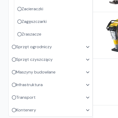
Zacieraczki
Zagęszczarki
Zraszacze
Sprzęt ogrodniczy
Sprzęt czyszczący
Maszyny budowlane
Infrastruktura
Transport
Kontenery