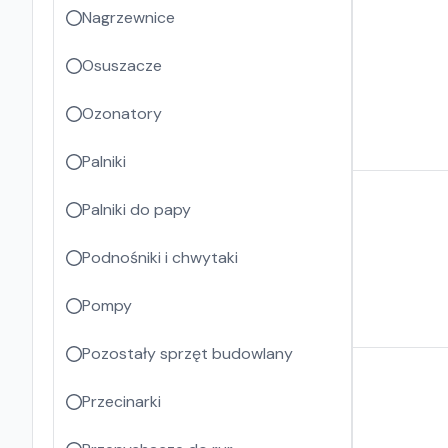
Nagrzewnice
Osuszacze
Ozonatory
Palniki
Palniki do papy
Podnośniki i chwytaki
Pompy
Pozostały sprzęt budowlany
Przecinarki