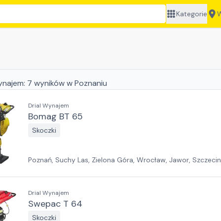
Kategorie
W
ynajem:
7
wyników
w Poznaniu
Drial Wynajem
Bomag BT 65
Skoczki
Poznań, Suchy Las, Zielona Góra, Wrocław, Jawor, Szczeci
Sosnowiec, Kraków, Białystok, Rzeszów
Drial Wynajem
Swepac T 64
Skoczki