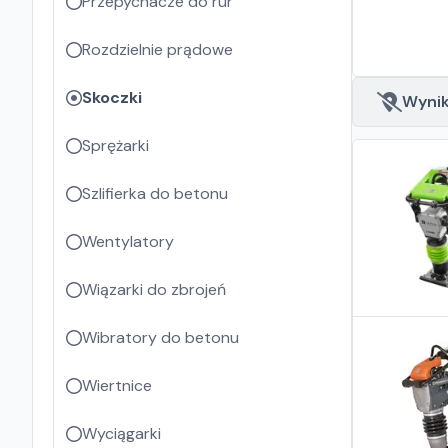
Przepychacze do rur
Rozdzielnie prądowe
Skoczki
Wyniki
Sprężarki
Szlifierka do betonu
Wentylatory
Wiązarki do zbrojeń
Wibratory do betonu
Wiertnice
Wyciągarki