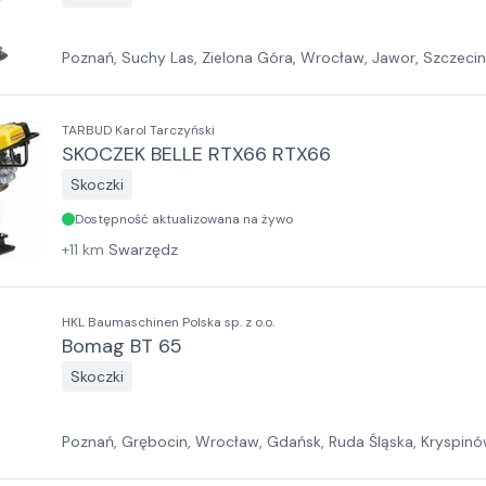
Poznań, Suchy Las, Zielona Góra, Wrocław, Jawor, Szczeci
Sosnowiec, Kraków, Białystok, Rzeszów
TARBUD Karol Tarczyński
SKOCZEK BELLE RTX66 RTX66
Skoczki
Dostępność aktualizowana na żywo
+
11
km
Swarzędz
HKL Baumaschinen Polska sp. z o.o.
Bomag BT 65
Skoczki
Poznań, Grębocin, Wrocław, Gdańsk, Ruda Śląska, Kryspin