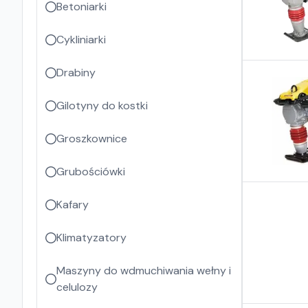
Betoniarki
Cykliniarki
Drabiny
Gilotyny do kostki
Groszkownice
Grubościówki
Kafary
Klimatyzatory
Maszyny do wdmuchiwania wełny i
celulozy