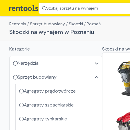
Szukaj sprzętu na wynajem
Rentools
/
Sprzęt budowlany
/
Skoczki
/
Poznań
Skoczki na wynajem w Poznaniu
Kategorie
Skoczki
na w
Narzędzia
Sprzęt budowlany
Agregaty prądotwórcze
Agregaty szpachlarskie
Agregaty tynkarskie