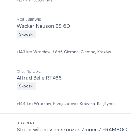
+
127
km
Kotomierz
MOBIL SERWIS
Wacker Neuson BS 60
Skoczki
+
143
km
Wrocław, Łódź, Ciemne, Ciemne, Kraków
Chogi Sp. z o.o.
Altrad Belle RTX66
Skoczki
+
144
km
Wrocław, Przejazdowo, Kobyłka, Księżyno
BTG-RENT
Stopa wibracyjna skoczek Zipper ZI-RAM80C