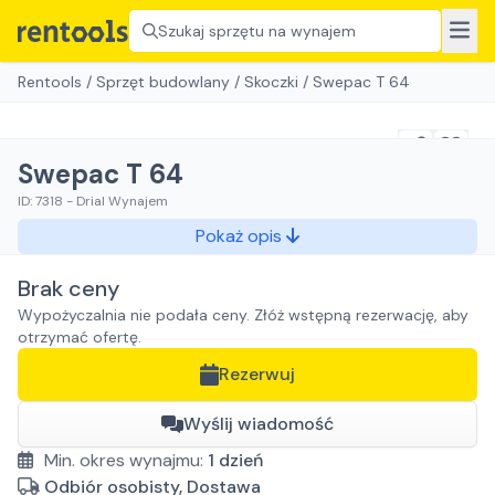
Szukaj sprzętu na wynajem
Rentools
/
Sprzęt budowlany
/
Skoczki
/
Swepac T 64
Swepac T 64
ID:
7318
-
Drial Wynajem
Pokaż opis
Brak ceny
Wypożyczalnia nie podała ceny. Złóż wstępną rezerwację, aby
otrzymać ofertę.
Rezerwuj
Wyślij wiadomość
Min. okres wynajmu:
1
dzień
Odbiór osobisty, Dostawa