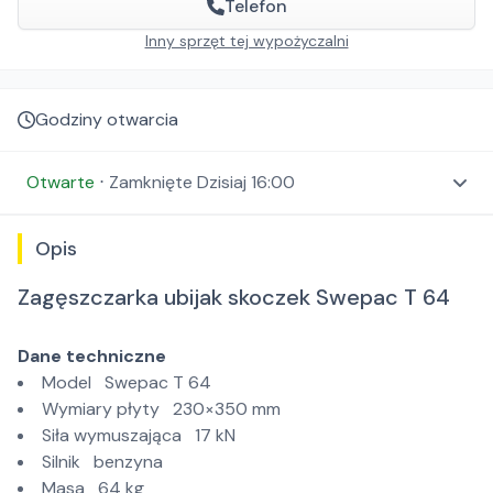
Telefon
Inny sprzęt tej wypożyczalni
Godziny otwarcia
Otwarte
⋅
Zamknięte
Dzisiaj 16:00
Opis
Zagęszczarka ubijak skoczek Swepac T 64
Dane techniczne
Model Swepac T 64
Wymiary płyty 230×350 mm
Siła wymuszająca 17 kN
Silnik benzyna
Masa 64 kg