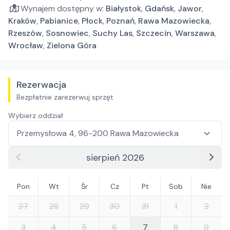
Wynajem dostępny w:
Białystok
,
Gdańsk
,
Jawor
,
Kraków
,
Pabianice
,
Płock
,
Poznań
,
Rawa Mazowiecka
,
Rzeszów
,
Sosnowiec
,
Suchy Las
,
Szczecin
,
Warszawa
,
Wrocław
,
Zielona Góra
Rezerwacja
Bezpłatnie zarezerwuj sprzęt
Wybierz oddział
sierpień 2026
Pon
Wt
Śr
Cz
Pt
Sob
Nie
27
28
29
30
31
1
2
3
4
5
6
7
8
9