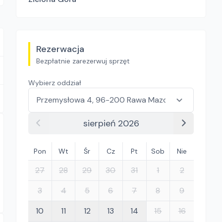
Rezerwacja
Bezpłatnie zarezerwuj sprzęt
Wybierz oddział
sierpień 2026
Pon
Wt
Śr
Cz
Pt
Sob
Nie
27
28
29
30
31
1
2
3
4
5
6
7
8
9
10
11
12
13
14
15
16