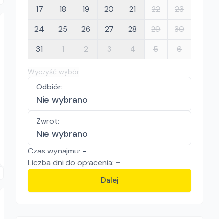
17
18
19
20
21
22
23
24
25
26
27
28
29
30
31
1
2
3
4
5
6
Wyczyść wybór
Odbiór
:
RENTOR
Nie wybrano
Mikasa MTX60E
Skoczki
Zwrot
:
100.00
zł/
dzień
Nie wybrano
Opole
Czas wynajmu:
-
Liczba
dni
do opłacenia:
-
Dalej