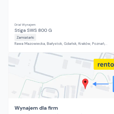
Drial Wynajem
Stiga SWS 800 G
Zamiatarki
Rawa Mazowiecka, Białystok, Gdańsk, Kraków, Poznań,
Rzeszów, Sosnowiec, Szczecin, Warszawa, Wrocław,
Płock, Jawor, Pabianice, Suchy Las, Zielona Góra
Wynajem dla firm