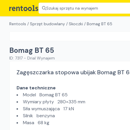
Szukaj sprzętu na wynajem
Rentools
/
Sprzęt budowlany
/
Skoczki
/
Bomag BT 65
Bomag BT 65
ID:
7317
-
Drial Wynajem
Zagęszczarka stopowa ubijak Bomag BT 6
Dane techniczne
Model Bomag BT 65
Wymiary płyty 280×335 mm
Siła wymuszająca 17 kN
Silnik benzyna
Masa 68 kg