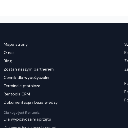
Mapa strony
S
O nas
K
Blog
Z
Zostań naszym partnerem
Za
Cennik dla wypożyczalni
R
Terminale płatnicze
P
Rentools CRM
P
Dokumentacja i baza wiedzy
Dla kogo jest Rentools:
Dla wypożyczalni sprzętu
Dla wypożyczających sprzęt