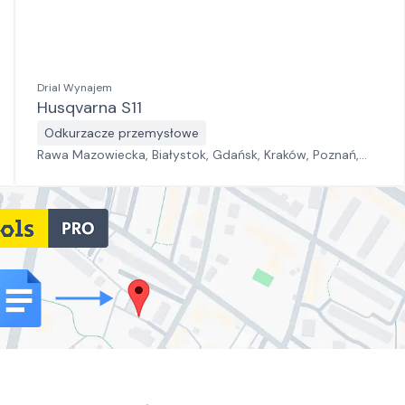
Drial Wynajem
Husqvarna S11
Odkurzacze przemysłowe
Rawa Mazowiecka, Białystok, Gdańsk, Kraków, Poznań,
Rzeszów, Sosnowiec, Szczecin, Warszawa, Wrocław,
Płock, Jawor, Pabianice, Suchy Las, Zielona Góra