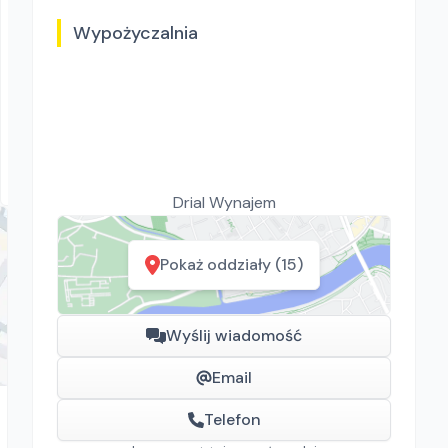
Wypożyczalnia
Drial Wynajem
Swepac F 82
Zagęszczarki
Rawa Mazowiecka, Białystok, Gdańsk, Kraków, Poznań,
Rzeszów, Sosnowiec, Szczecin, Warszawa, Wrocław,
Drial Wynajem
Płock, Jawor, Pabianice, Suchy Las, Zielona Góra
Pokaż oddziały (15)
Wyślij wiadomość
Email
Telefon