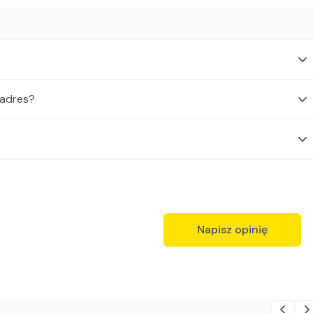
 adres?
Napisz opinię