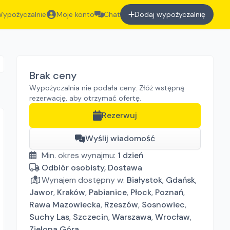
ypożyczalnie
Moje konto
Chat
Dodaj wypożyczalnię
Brak ceny
Wypożyczalnia nie podała ceny. Złóż wstępną
rezerwację, aby otrzymać ofertę.
Rezerwuj
Wyślij wiadomość
Min. okres wynajmu:
1
dzień
Odbiór osobisty, Dostawa
Wynajem dostępny w:
Białystok
,
Gdańsk
,
Jawor
,
Kraków
,
Pabianice
,
Płock
,
Poznań
,
Rawa Mazowiecka
,
Rzeszów
,
Sosnowiec
,
Suchy Las
,
Szczecin
,
Warszawa
,
Wrocław
,
Zielona Góra