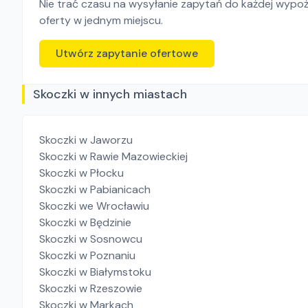
Nie trać czasu na wysyłanie zapytań do każdej wypoży
oferty w jednym miejscu.
Utwórz zapytanie ofertowe
Skoczki w innych miastach
Skoczki
w Jaworzu
Skoczki
w Rawie Mazowieckiej
Skoczki
w Płocku
Skoczki
w Pabianicach
Skoczki
we Wrocławiu
Skoczki
w Będzinie
Skoczki
w Sosnowcu
Skoczki
w Poznaniu
Skoczki
w Białymstoku
Skoczki
w Rzeszowie
Skoczki
w Markach