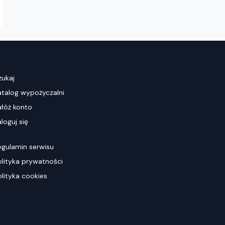
zukaj
atalog wypożyczalni
ałóż konto
loguj się
egulamin serwisu
olityka prywatności
olityka cookies