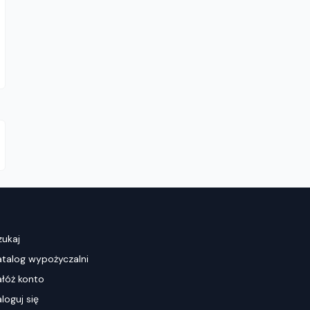
zukaj
atalog wypożyczalni
ałóż konto
loguj się