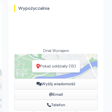
Wypożyczalnia
Drial Wynajem
Swepac F 82
Drial Wynajem
Zagęszczarki
Rawa Mazowiecka, Białystok, Gdańsk, Kraków, Poznań,
Rzeszów, Sosnowiec, Szczecin, Warszawa, Wrocław,
Pokaż oddziały (15)
Płock, Jawor, Pabianice, Suchy Las, Zielona Góra
Wyślij wiadomość
Email
Telefon