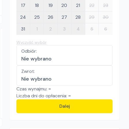
17
18
19
20
21
22
23
24
25
26
27
28
29
30
31
1
2
3
4
5
6
Wyczyść wybór
Odbiór
:
Nie wybrano
Zwrot
:
SK Rent GROUP
Nie wybrano
Atlas Copco XAS 47
Czas wynajmu:
-
Sprężarki
Liczba
dni
do opłacenia:
-
Łaznowska Wola
Dalej