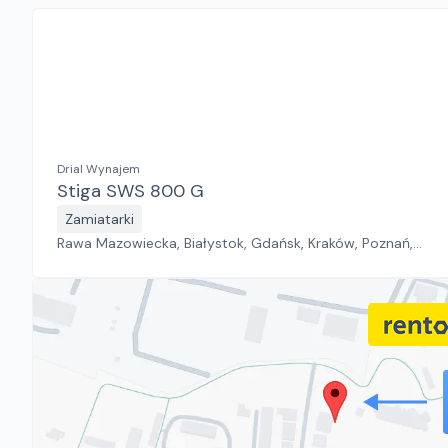
Drial Wynajem
Stiga SWS 800 G
Zamiatarki
Rawa Mazowiecka, Białystok, Gdańsk, Kraków, Poznań,
Rzeszów, Sosnowiec, Szczecin, Warszawa, Wrocław,
Płock, Jawor, Pabianice, Suchy Las, Zielona Góra