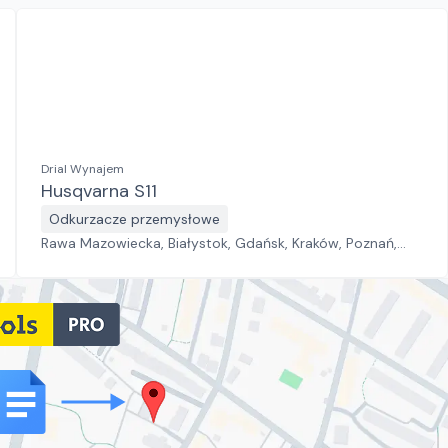
Drial Wynajem
Husqvarna S11
Odkurzacze przemysłowe
Rawa Mazowiecka, Białystok, Gdańsk, Kraków, Poznań,
Rzeszów, Sosnowiec, Szczecin, Warszawa, Wrocław,
Płock, Jawor, Pabianice, Suchy Las, Zielona Góra