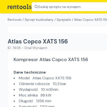
Szukaj sprzętu na wynajem
Rentools
/
Sprzęt budowlany
/
Sprężarki
/
Atlas Copco XATS 15
Atlas Copco XATS 156
ID:
7408
-
Drial Wynajem
Kompresor Atlas Copco XATS 156
Dane techniczne
Model Atlas Copco XATS 156
Ciśnienie robocze 10,3 bar
Wydajność 10 m3/min
Moc silnika 88 kW
Długość 1356 mm
Szerokość 1701 mm