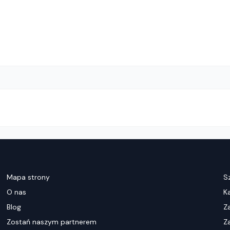
Mapa strony
S
O nas
K
Blog
Z
Zostań naszym partnerem
Za