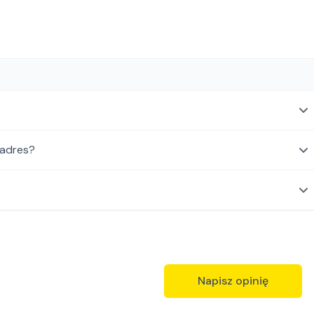
 adres?
Napisz opinię