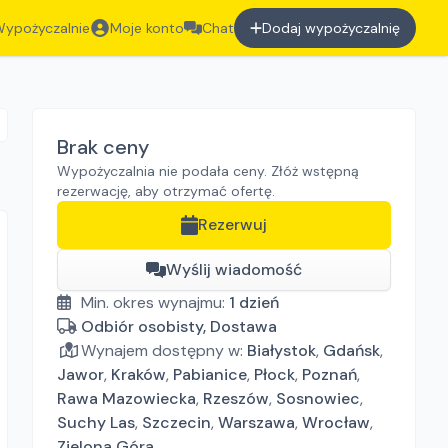
ypożyczalnie
Moje konto
Chat
Dodaj wypożyczalnię
Brak ceny
Wypożyczalnia nie podała ceny. Złóż wstępną
rezerwację, aby otrzymać ofertę.
Rezerwuj
Wyślij wiadomość
Min. okres wynajmu:
1
dzień
Odbiór osobisty, Dostawa
Wynajem dostępny w:
Białystok
,
Gdańsk
,
Jawor
,
Kraków
,
Pabianice
,
Płock
,
Poznań
,
Rawa Mazowiecka
,
Rzeszów
,
Sosnowiec
,
Suchy Las
,
Szczecin
,
Warszawa
,
Wrocław
,
Zielona Góra