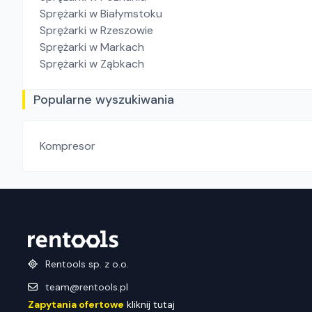
Sprężarki
w Białymstoku
Sprężarki
w Rzeszowie
Sprężarki
w Markach
Sprężarki
w Ząbkach
Popularne wyszukiwania
Kompresor
Rentools sp. z o.o.
team@rentools.pl
Zapytania ofertowe
kliknij tutaj