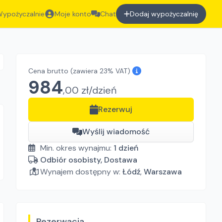
ypożyczalnie
Moje konto
Chat
Dodaj wypożyczalnię
Cena brutto
(zawiera 23% VAT)
984
,
00
zł/
dzień
Rezerwuj
Wyślij wiadomość
Min. okres wynajmu:
1
dzień
Odbiór osobisty, Dostawa
Wynajem dostępny w:
Łódź
,
Warszawa
Rezerwacja