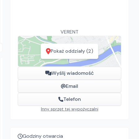
Atlas Copco XAS 47
Sprężarki
Łaznowska Wola
VERENT
Pokaż oddziały (2)
Wyślij wiadomość
Email
Telefon
VERENT
Inny sprzęt tej wypożyczalni
POJEMNIK DO BETONU KWADRATOWY
Pojemniki do betonu
159.00
zł/
dzień
Godziny otwarcia
Warszawa, Łódź