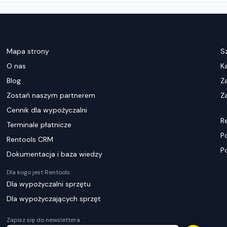
Mapa strony
S
O nas
K
Blog
Z
Zostań naszym partnerem
Za
Cennik dla wypożyczalni
R
Terminale płatnicze
P
Rentools CRM
P
Dokumentacja i baza wiedzy
Dla kogo jest Rentools:
Dla wypożyczalni sprzętu
Dla wypożyczających sprzęt
Zapisz się do newslettera