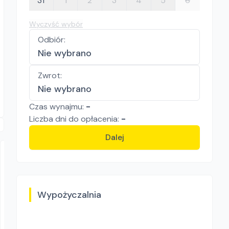
31
1
2
3
4
5
6
Wyczyść wybór
Odbiór
:
Nie wybrano
Zwrot
:
Nie wybrano
Czas wynajmu:
-
Liczba
dni
do opłacenia:
-
Dalej
Wypożyczalnia
SK Rent GROUP