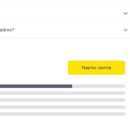
 adres?
Napisz opinię