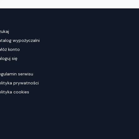
zukaj
atalog wypożyczalni
ałóż konto
loguj się
egulamin serwisu
olityka prywatności
olityka cookies