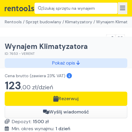
Szukaj sprzętu na wynajem
Rentools
/
Sprzęt budowlany
/
Klimatyzatory
/
Wynajem Klimatyz
Wynajem Klimatyzatora
ID:
7653
-
VERENT
Pokaż opis
Cena brutto
(zawiera 23% VAT)
123
,
00
zł/
dzień
Rezerwuj
Wyślij wiadomość
Depozyt:
1500
zł
Min. okres wynajmu:
1
dzień