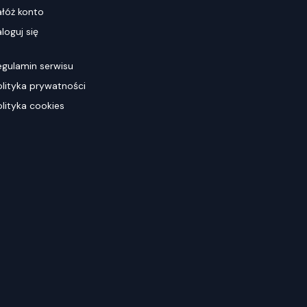
ałóż konto
loguj się
egulamin serwisu
olityka prywatności
olityka cookies