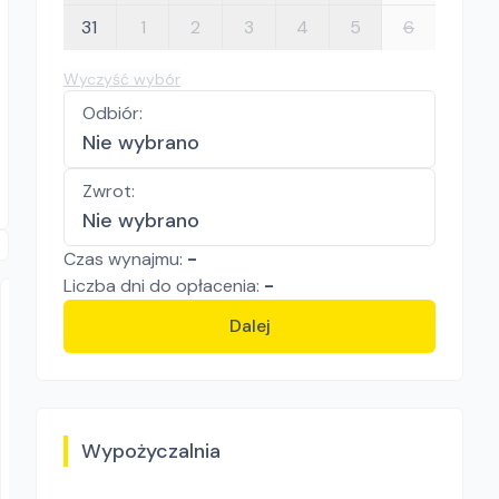
31
1
2
3
4
5
6
Wyczyść wybór
Odbiór
:
Nie wybrano
Zwrot
:
Nie wybrano
Czas wynajmu:
-
Liczba
dni
do opłacenia:
-
Dalej
Wypożyczalnia
"WŁODEK" Wypożyczalnia Sprzętu Budowlanego i Ogrodniczego
CFH GV900