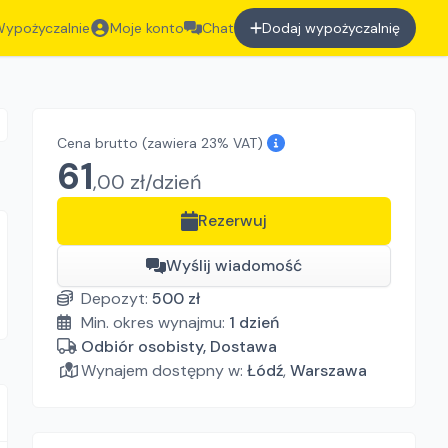
ypożyczalnie
Moje konto
Chat
Dodaj wypożyczalnię
Cena brutto
(zawiera 23% VAT)
61
,
00
zł/
dzień
Rezerwuj
Wyślij wiadomość
Depozyt:
500
zł
Min. okres wynajmu:
1
dzień
Odbiór osobisty, Dostawa
Wynajem dostępny w:
Łódź
,
Warszawa