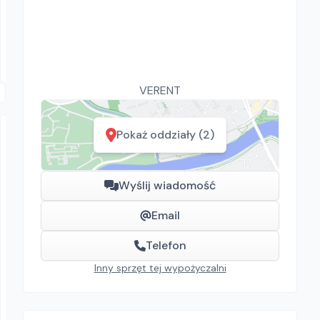
Palniki do papy
25.00
zł/
dzień
Dostępność aktualizowana na żywo
Niepołomice
VERENT
Pokaż oddziały (2)
Wyślij wiadomość
Email
VERENT
POJEMNIK DO BETONU KWADRATOWY
Telefon
Pojemniki do betonu
Inny sprzęt tej wypożyczalni
159.00
zł/
dzień
Warszawa, Łódź