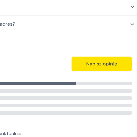
 adres?
Napisz opinię
nktualnie.