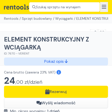
Szukaj sprzętu na wynajem
Rentools
/
Sprzęt budowlany
/
Wyciągarki
/
ELEMENT KONSTRUKC
ELEMENT KONSTRUKCYJNY Z
WCIĄGARKĄ
ID:
7670
-
VERENT
Pokaż opis
Cena brutto
(zawiera 23% VAT)
24
,
00
zł/
dzień
Rezerwuj
Wyślij wiadomość
Min. okres wynajmu:
1
dzień