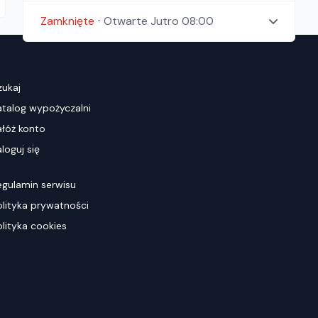
Zamknięte
⋅
Otwarte
Jutro 08:00
zukaj
atalog wypożyczalni
ałóż konto
loguj się
egulamin serwisu
olityka prywatności
olityka cookies