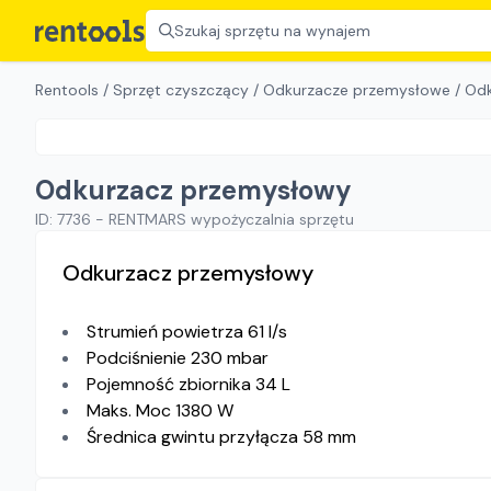
Szukaj sprzętu na wynajem
Rentools
/
Sprzęt czyszczący
/
Odkurzacze przemysłowe
/
Odk
Odkurzacz przemysłowy
ID:
7736
-
RENTMARS wypożyczalnia sprzętu
Odkurzacz przemysłowy
Strumień powietrza 61 l/s
Podciśnienie 230 mbar
Pojemność zbiornika 34 L
Maks. Moc 1380 W
Średnica gwintu przyłącza 58 mm