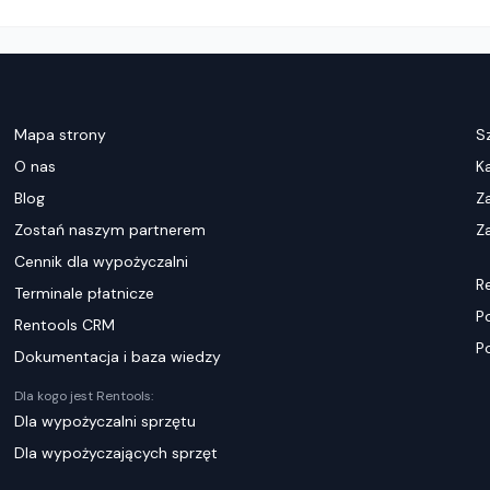
Mapa strony
S
O nas
K
Blog
Z
Zostań naszym partnerem
Za
Cennik dla wypożyczalni
R
Terminale płatnicze
P
Rentools CRM
P
Dokumentacja i baza wiedzy
Dla kogo jest Rentools:
Dla wypożyczalni sprzętu
Dla wypożyczających sprzęt