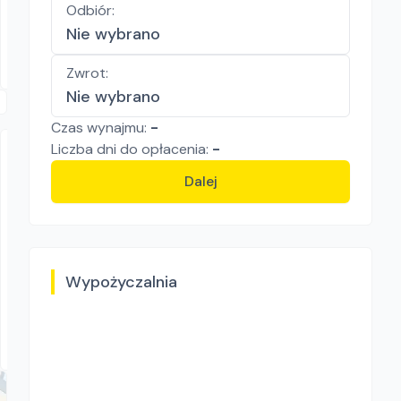
Odbiór
:
79.00
zł/
dzień
Nie wybrano
Wrocław
Zwrot
:
Nie wybrano
Czas wynajmu:
-
Liczba
dni
do opłacenia:
-
Dalej
RENTMARS wypożyczalnia sprzętu
Wypożyczalnia
PROJECT ZGS-20
Zagęszczarki
Murowana Goślina