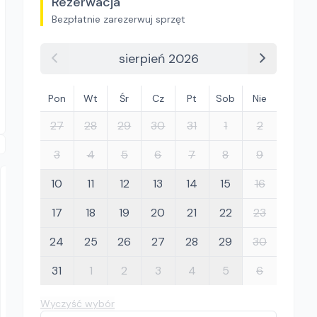
Rezerwacja
Bezpłatnie zarezerwuj sprzęt
sierpień 2026
Pon
Wt
Śr
Cz
Pt
Sob
Nie
27
28
29
30
31
1
2
3
4
5
6
7
8
9
10
11
12
13
14
15
16
17
18
19
20
21
22
23
24
25
26
27
28
29
30
31
1
2
3
4
5
6
STROMO RENTAL
Festool CTL36 AC
Wyczyść wybór
Odkurzacze przemysłowe