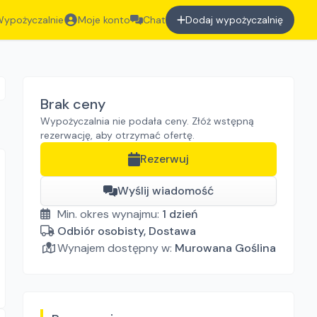
ypożyczalnie
Moje konto
Chat
Dodaj wypożyczalnię
Brak ceny
Wypożyczalnia nie podała ceny. Złóż wstępną
rezerwację, aby otrzymać ofertę.
Rezerwuj
Wyślij wiadomość
Min. okres wynajmu:
1
dzień
Odbiór osobisty, Dostawa
Wynajem dostępny w:
Murowana Goślina