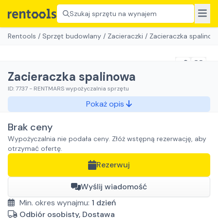
Szukaj sprzętu na wynajem
Rentools
/
Sprzęt budowlany
/
Zacieraczki
/
Zacieraczka spalinow
Zacieraczka spalinowa
ID:
7737
-
RENTMARS wypożyczalnia sprzętu
Pokaż opis
Brak ceny
Wypożyczalnia nie podała ceny. Złóż wstępną rezerwację, aby
otrzymać ofertę.
Rezerwuj
Wyślij wiadomość
Min. okres wynajmu:
1
dzień
Odbiór osobisty, Dostawa