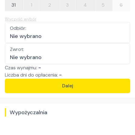
31
1
2
3
4
5
6
Wyczyść wybór
Odbiór
:
Nie wybrano
Zwrot
:
Nie wybrano
Czas wynajmu:
-
Liczba
dni
do opłacenia:
-
Dalej
Wypożyczalnia