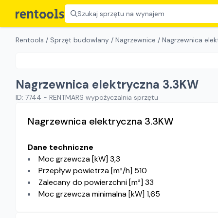
Szukaj sprzętu na wynajem
Rentools
/
Sprzęt budowlany
/
Nagrzewnice
/
Nagrzewnica elek
Nagrzewnica elektryczna 3.3KW
ID:
7744
-
RENTMARS wypożyczalnia sprzętu
Nagrzewnica elektryczna 3.3KW
Dane techniczne
Moc grzewcza [kW] 3,3
Przepływ powietrza [m³/h] 510
Zalecany do powierzchni [m²] 33
Moc grzewcza minimalna [kW] 1,65