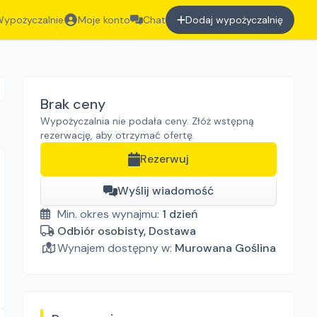
ypożyczalnie
Moje konto
Chat
Dodaj wypożyczalnię
Brak ceny
Wypożyczalnia nie podała ceny. Złóż wstępną
rezerwację, aby otrzymać ofertę.
Rezerwuj
Wyślij wiadomość
Min. okres wynajmu:
1
dzień
Odbiór osobisty, Dostawa
Wynajem dostępny w:
Murowana Goślina