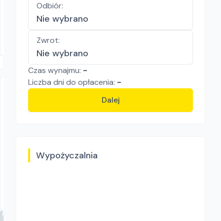
Odbiór
:
80.00
zł/
dzień
Nie wybrano
Bochnia, Brzesko
Zwrot
:
Nie wybrano
Czas wynajmu:
-
Liczba
dni
do opłacenia:
-
Dalej
Wypożyczalnia
RENTMARS wypożyczalnia sprzętu
PROJECT ZGS-20
Zagęszczarki
Murowana Goślina