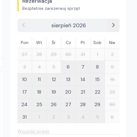
Rezerwacja
Bezpłatnie zarezerwuj sprzęt
sierpień 2026
Pon
Wt
Śr
Cz
Pt
Sob
Nie
27
28
29
30
31
1
2
3
4
5
6
7
8
9
10
11
12
13
14
15
16
17
18
19
20
21
22
23
24
25
26
27
28
29
30
31
1
2
3
4
5
6
KRAWCZYK RENTAL
Munters Sial GRY-D 40W
Wyczyść wybór
Nagrzewnice