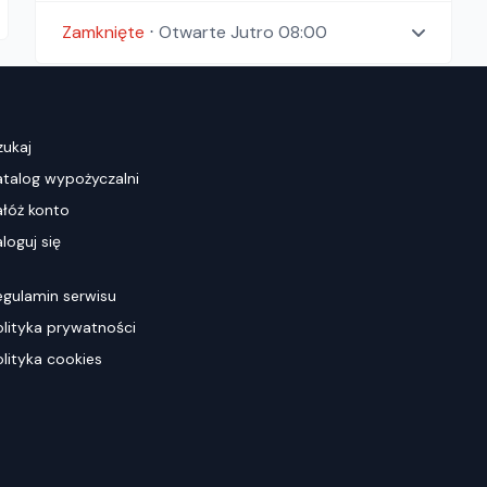
Zamknięte
⋅
Otwarte
Jutro 08:00
zukaj
atalog wypożyczalni
ałóż konto
loguj się
egulamin serwisu
olityka prywatności
olityka cookies