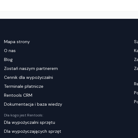
Mapa strony
S
O nas
K
Blog
Z
Zostań naszym partnerem
Za
Cennik dla wypożyczalni
R
Terminale płatnicze
P
Rentools CRM
P
Dokumentacja i baza wiedzy
Dla kogo jest Rentools:
Dla wypożyczalni sprzętu
Dla wypożyczających sprzęt