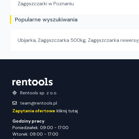
Zagęszczarki
w Poznaniu
Popularne wyszukiwania
Ubijarka
,
Zagęszczarka 500kg
,
Zagęszczarka rewersy
Rentools sp. z o.o.
team@rentools.pl
Zapytania ofertowe
kliknij tutaj
Godziny pracy
Poniedziałek: 09:00 - 17:00
Wtorek: 09:00 - 17:00