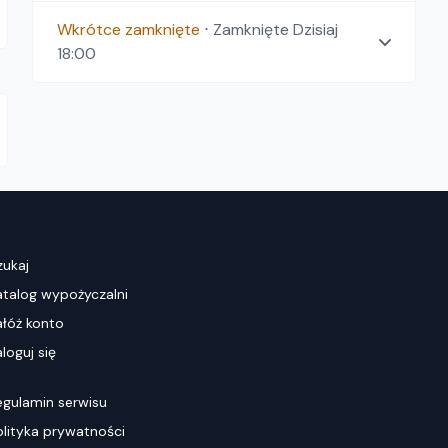
Wkrótce zamknięte
⋅
Zamknięte
Dzisiaj
18:00
zukaj
atalog wypożyczalni
ałóż konto
loguj się
egulamin serwisu
olityka prywatności