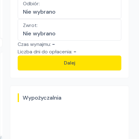
Odbiór
:
Zagęszczarki
Nie wybrano
160.00
zł/
dzień
Dostępność aktualizowana na żywo
Zwrot
:
Piaseczno
Nie wybrano
Czas wynajmu:
-
Liczba
dni
do opłacenia:
-
Dalej
Wypożyczalnia
RENTMARS wypożyczalnia sprzętu
PROJECT ZGS-20
Zagęszczarki
Murowana Goślina