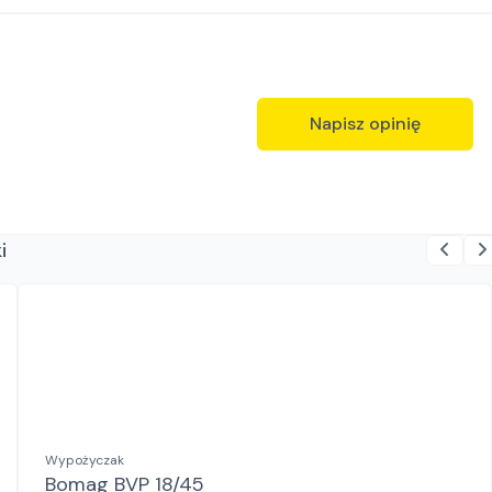
Napisz opinię
i
Wypożyczak
Bomag BVP 18/45