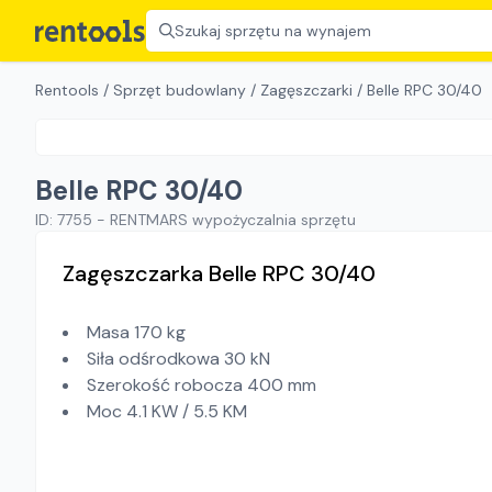
Szukaj sprzętu na wynajem
Rentools
/
Sprzęt budowlany
/
Zagęszczarki
/
Belle RPC 30/40
Belle RPC 30/40
ID:
7755
-
RENTMARS wypożyczalnia sprzętu
Zagęszczarka Belle RPC 30/40
Masa 170 kg
Siła odśrodkowa 30 kN
Szerokość robocza 400 mm
Moc 4.1 KW / 5.5 KM