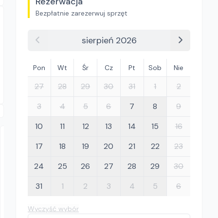
Rezerwacja
Bezpłatnie zarezerwuj sprzęt
sierpień 2026
Pon
Wt
Śr
Cz
Pt
Sob
Nie
27
28
29
30
31
1
2
3
4
5
6
7
8
9
10
11
12
13
14
15
16
17
18
19
20
21
22
23
24
25
26
27
28
29
30
31
1
2
3
4
5
6
SOMSIAD
Wyczyść wybór
Wacker Neuson DPU 3050 H