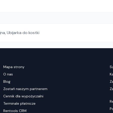
jna
,
Ubijarka do kostki
Mapa strony
S
O nas
K
Blog
Z
Zostań naszym partnerem
Za
Cennik dla wypożyczalni
R
Terminale płatnicze
P
Rentools CRM