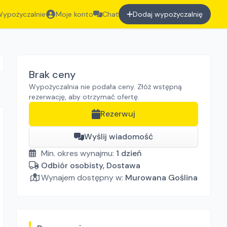
ypożyczalnie
Moje konto
Chat
Dodaj wypożyczalnię
Brak ceny
Wypożyczalnia nie podała ceny. Złóż wstępną
rezerwację, aby otrzymać ofertę.
Rezerwuj
Wyślij wiadomość
Min. okres wynajmu:
1
dzień
Odbiór osobisty, Dostawa
Wynajem dostępny w:
Murowana Goślina