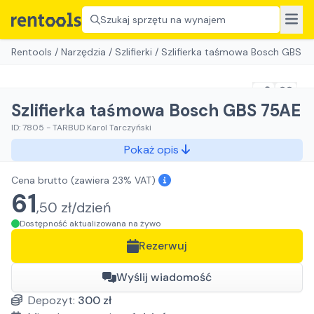
Szukaj sprzętu na wynajem
Rentools
/
Narzędzia
/
Szlifierki
/
Szlifierka taśmowa Bosch GBS 7
Szlifierka taśmowa Bosch GBS 75AE
ID:
7805
-
TARBUD Karol Tarczyński
Pokaż opis
Cena brutto
(zawiera 23% VAT)
61
,
50
zł/
dzień
Dostępność aktualizowana na żywo
Rezerwuj
Wyślij wiadomość
Depozyt:
300
zł