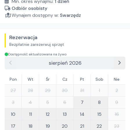
Min. okres wynajmu:
1
dzień
Odbiór osobisty
Wynajem dostępny w:
Swarzędz
Rezerwacja
Bezpłatnie zarezerwuj sprzęt
Dostępność aktualizowana na żywo
sierpień 2026
Pon
Wt
Śr
Cz
Pt
Sob
Nie
27
28
29
30
31
1
2
3
4
5
6
7
8
9
10
11
12
13
14
15
16
17
18
19
20
21
22
23